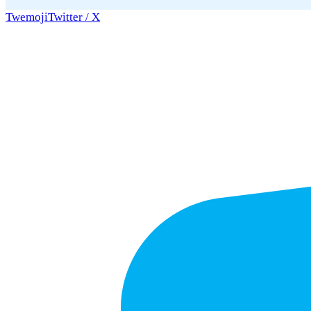
Twemoji
Twitter / X