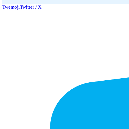
Twemoji
Twitter / X