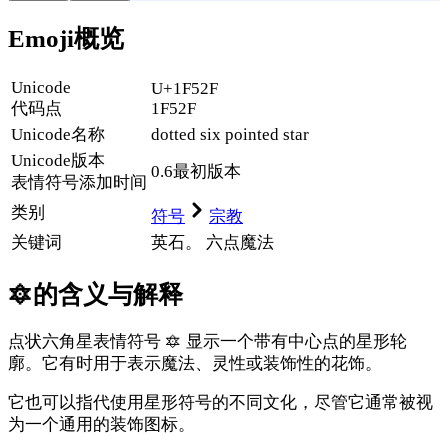
Emoji概览
Unicode
U+1F52F
代码点
1F52F
Unicode名称
dotted six pointed star
Unicode
版本
0.6
最初版本
表情符号添加时间
类别
符号
宗教
关键词
英石。
六点
魔法
🔯
的含义与解释
点状六角星表情符号 🔯 显示一个带有中心点的星形轮
廓。它有时用于表示魔法、灵性或装饰性的花饰。
它也可以指代使用星形符号的不同文化，尽管它通常被视
为一个通用的装饰图标。