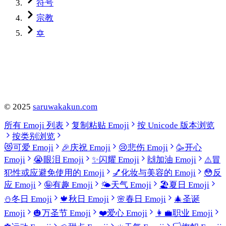
符号
宗教
🔯
©
2025
saruwakakun.com
所有 Emoji 列表
复制粘贴 Emoji
按 Unicode 版本浏览
按类别浏览
😻
可爱 Emoji
🎉
庆祝 Emoji
😢
悲伤 Emoji
🥳
开心
Emoji
😭
眼泪 Emoji
✨
闪耀 Emoji
🙌
加油 Emoji
⚠️
冒
犯性或应避免使用的 Emoji
💅
化妆与美容的 Emoji
😳
反
应 Emoji
🤪
有趣 Emoji
🌤️
天气 Emoji
🏖️
夏日 Emoji
⛄
冬日 Emoji
🍁
秋日 Emoji
🌸
春日 Emoji
🎄
圣诞
Emoji
🎃
万圣节 Emoji
❤️
爱心 Emoji
👩‍💼
职业 Emoji