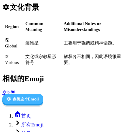
🔯
文化背景
Common
Additional Notes or
Region
Meaning
Misunderstandings
🌎
装饰星
主要用于强调或精神话题。
Global
✡️
文化或宗教星形
解释各不相同，因此语境很重
Various
符号
要。
相似的Emoji
✡️
✨
🌟
🔯
点赞这个Emoji
首页
所有Emoji