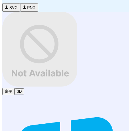
SVG
PNG
扁平
3D