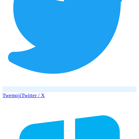
Twemoji
Twitter / X