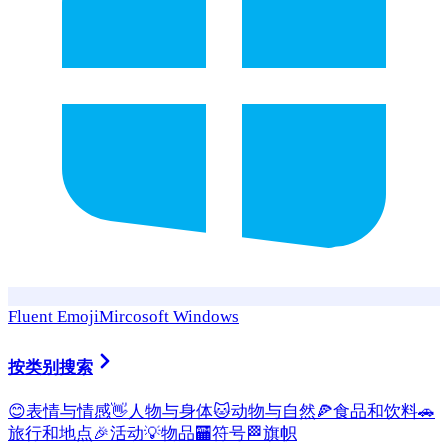
Fluent Emoji
Mircosoft Windows
按类别搜索
😊
表情与情感
👋
人物与身体
🐱
动物与自然
🍕
食品和饮料
🚗
旅行和地点
🎉
活动
💡
物品
🏧
符号
🏁
旗帜