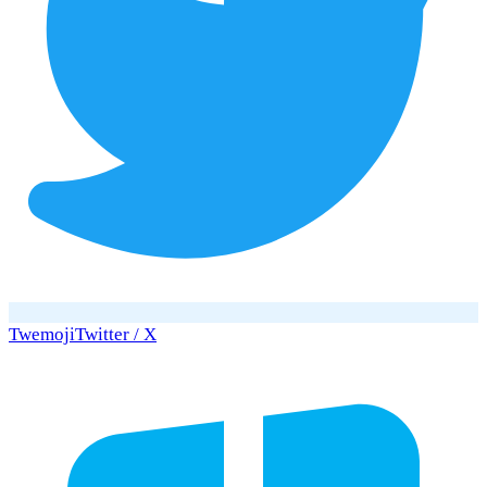
Twemoji
Twitter / X