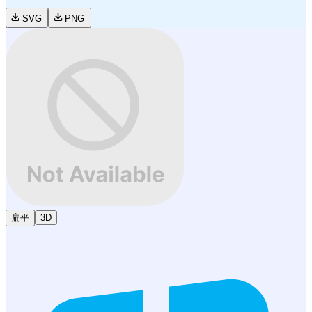
SVG
PNG
扁平
3D