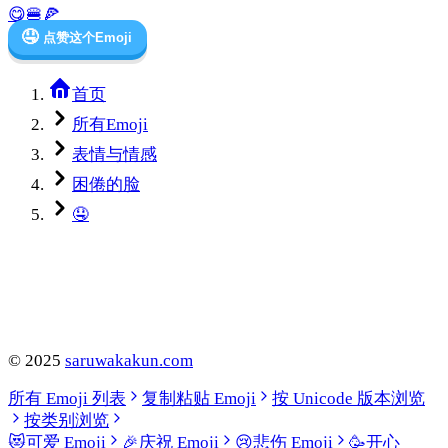
😋
🍔
🍕
🤤
点赞这个Emoji
首页
所有Emoji
表情与情感
困倦的脸
🤤
©
2025
saruwakakun.com
所有 Emoji 列表
复制粘贴 Emoji
按 Unicode 版本浏览
按类别浏览
😻
可爱 Emoji
🎉
庆祝 Emoji
😢
悲伤 Emoji
🥳
开心