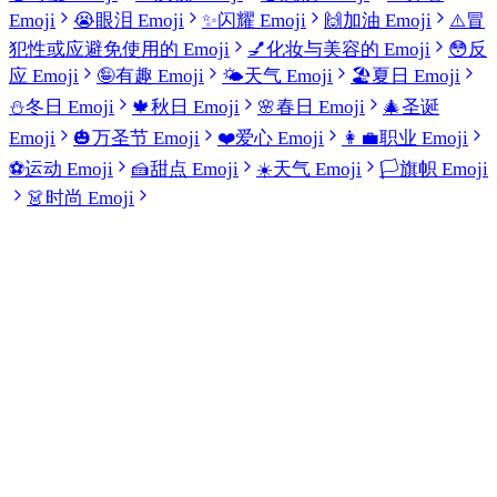
Emoji
😭
眼泪 Emoji
✨
闪耀 Emoji
🙌
加油 Emoji
⚠️
冒
犯性或应避免使用的 Emoji
💅
化妆与美容的 Emoji
😳
反
应 Emoji
🤪
有趣 Emoji
🌤️
天气 Emoji
🏖️
夏日 Emoji
⛄
冬日 Emoji
🍁
秋日 Emoji
🌸
春日 Emoji
🎄
圣诞
Emoji
🎃
万圣节 Emoji
❤️
爱心 Emoji
👩‍💼
职业 Emoji
⚽
运动 Emoji
🍰
甜点 Emoji
☀️
天气 Emoji
🏳️
旗帜 Emoji
👗
时尚 Emoji