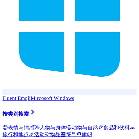
Fluent Emoji
Mircosoft Windows
按类别搜索
😊
表情与情感
👋
人物与身体
🐱
动物与自然
🍕
食品和饮料
🚗
旅行和地点
🎉
活动
💡
物品
🏧
符号
🏁
旗帜