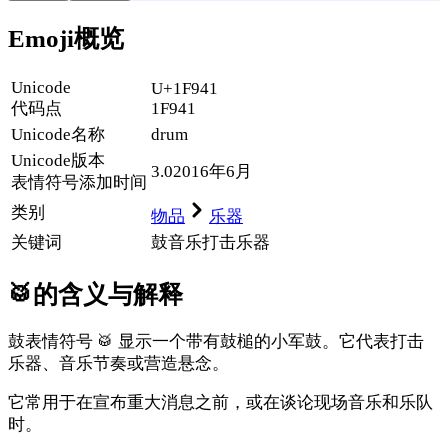
Emoji概览
Unicode
U+1F941
代码点
1F941
Unicode名称
drum
Unicode
版本
3.0
2016年6月
表情符号添加时间
类别
物品
乐器
关键词
鼓
音乐
打击乐器
🥁
的含义与解释
鼓表情符号 🥁 显示一个带有鼓槌的小军鼓。它代表打击
乐器、音乐节奏或营造悬念。
它常用于在宣布重大消息之前，或在谈论现场音乐和乐队
时。