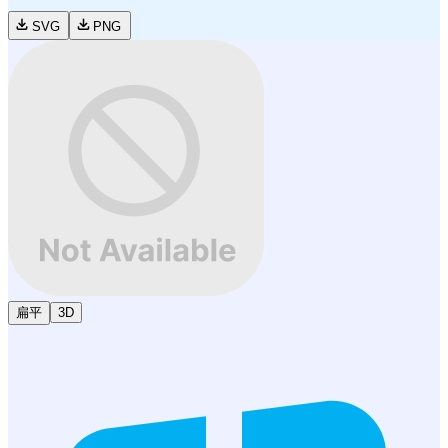
SVG
PNG
扁平
3D