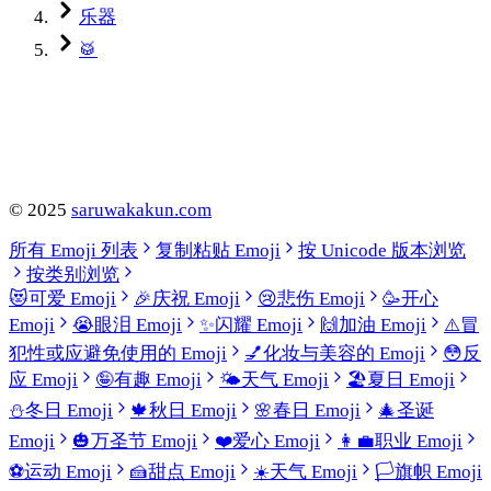
乐器
🥁
©
2025
saruwakakun.com
所有 Emoji 列表
复制粘贴 Emoji
按 Unicode 版本浏览
按类别浏览
😻
可爱 Emoji
🎉
庆祝 Emoji
😢
悲伤 Emoji
🥳
开心
Emoji
😭
眼泪 Emoji
✨
闪耀 Emoji
🙌
加油 Emoji
⚠️
冒
犯性或应避免使用的 Emoji
💅
化妆与美容的 Emoji
😳
反
应 Emoji
🤪
有趣 Emoji
🌤️
天气 Emoji
🏖️
夏日 Emoji
⛄
冬日 Emoji
🍁
秋日 Emoji
🌸
春日 Emoji
🎄
圣诞
Emoji
🎃
万圣节 Emoji
❤️
爱心 Emoji
👩‍💼
职业 Emoji
⚽
运动 Emoji
🍰
甜点 Emoji
☀️
天气 Emoji
🏳️
旗帜 Emoji