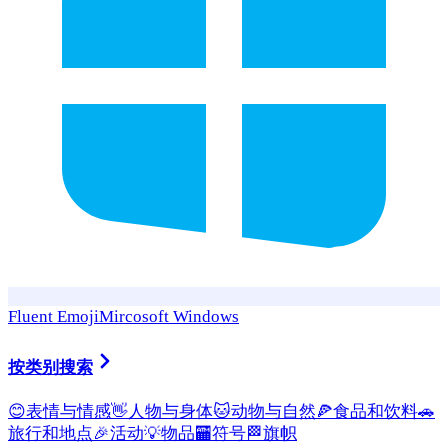
Fluent Emoji
Mircosoft Windows
按类别搜索
😊
表情与情感
👋
人物与身体
🐱
动物与自然
🍕
食品和饮料
🚗
旅行和地点
🎉
活动
💡
物品
🏧
符号
🏁
旗帜