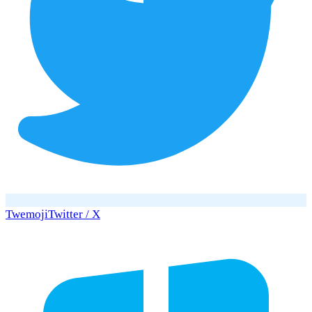
Twemoji
Twitter / X