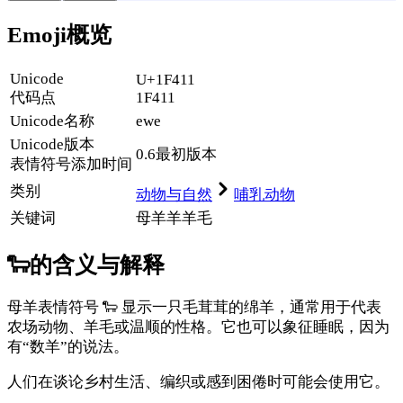
Emoji概览
Unicode
U+1F411
代码点
1F411
Unicode名称
ewe
Unicode
版本
0.6
最初版本
表情符号添加时间
类别
动物与自然
哺乳动物
关键词
母羊
羊
羊毛
🐑
的含义与解释
母羊表情符号 🐑 显示一只毛茸茸的绵羊，通常用于代表
农场动物、羊毛或温顺的性格。它也可以象征睡眠，因为
有“数羊”的说法。
人们在谈论乡村生活、编织或感到困倦时可能会使用它。