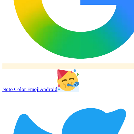
Noto Color Emoji
Android