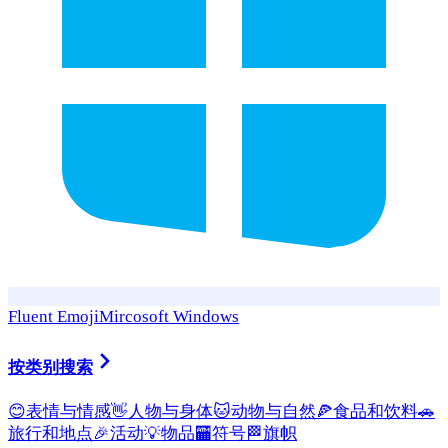
Fluent Emoji
Mircosoft Windows
按类别搜索
😊
表情与情感
👋
人物与身体
🐱
动物与自然
🍕
食品和饮料
🚗
旅行和地点
🎉
活动
💡
物品
🏧
符号
🏁
旗帜