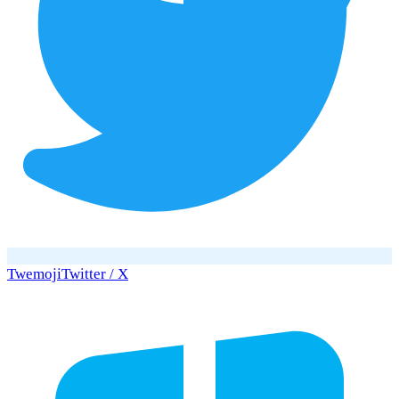
Twemoji
Twitter / X