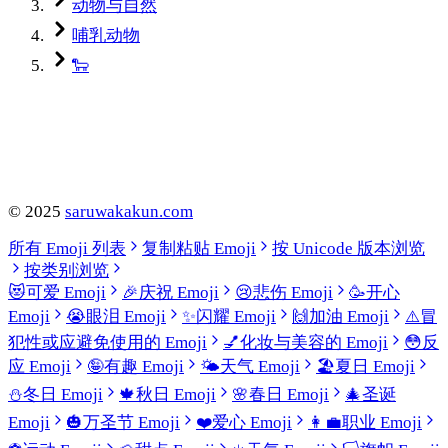
动物与自然
哺乳动物
🐑
©
2025
saruwakakun.com
所有 Emoji 列表
复制粘贴 Emoji
按 Unicode 版本浏览
按类别浏览
😻
可爱 Emoji
🎉
庆祝 Emoji
😢
悲伤 Emoji
🥳
开心
Emoji
😭
眼泪 Emoji
✨
闪耀 Emoji
🙌
加油 Emoji
⚠️
冒
犯性或应避免使用的 Emoji
💅
化妆与美容的 Emoji
😳
反
应 Emoji
🤪
有趣 Emoji
🌤️
天气 Emoji
🏖️
夏日 Emoji
⛄
冬日 Emoji
🍁
秋日 Emoji
🌸
春日 Emoji
🎄
圣诞
Emoji
🎃
万圣节 Emoji
❤️
爱心 Emoji
👩‍💼
职业 Emoji