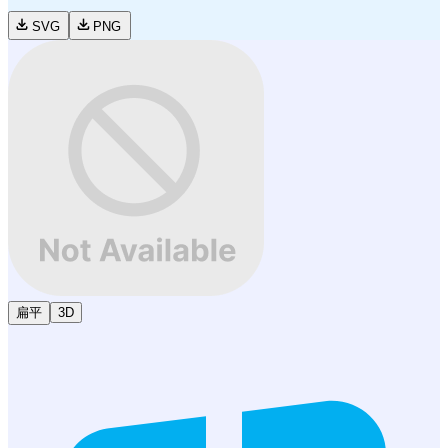
SVG
PNG
扁平
3D