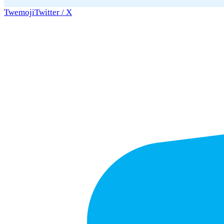
Twemoji
Twitter / X