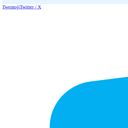
Twemoji
Twitter / X