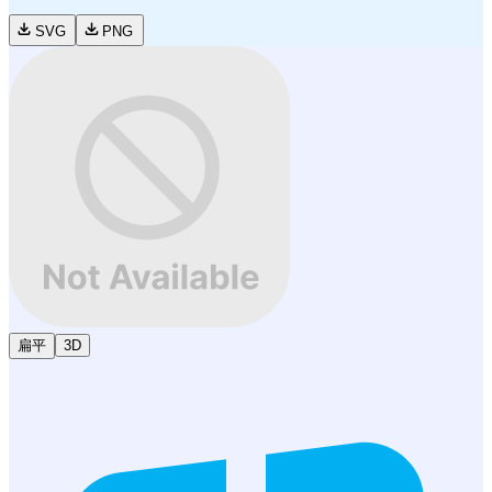
SVG
PNG
扁平
3D