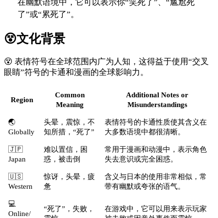
在幽默语境中，它可以表示你“笑死了”、“尴尬死
了”或“累死了”。
😵
文化背景
😵 表情符号在全球范围内广为人知，这得益于使用“交叉
眼睛”符号的卡通和漫画的全球影响力。
Common
Additional Notes or
Region
Meaning
Misunderstandings
🌏
头晕，震惊，不
表情符号的卡通性质使其含义在
Globally
知所措，“死了”
大多数语境中都很清晰。
🇯🇵
难以置信，困
常用于漫画和动漫中，表示角色
Japan
惑，被击倒
失去意识或完全困惑。
🇺🇸
惊讶，头晕，疲
含义与日本的使用非常相似，常
Western
惫
带有幽默或夸张的语气。
💻
“死了”，失败，
在游戏中，它可以用来表示玩家
Online/