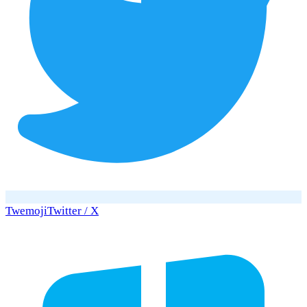
Twemoji
Twitter / X