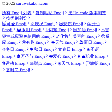
©
2025
saruwakakun.com
所有 Emoji 列表
复制粘贴 Emoji
按 Unicode 版本浏览
按类别浏览
😻
可爱 Emoji
🎉
庆祝 Emoji
😢
悲伤 Emoji
🥳
开心
Emoji
😭
眼泪 Emoji
✨
闪耀 Emoji
🙌
加油 Emoji
⚠️
冒
犯性或应避免使用的 Emoji
💅
化妆与美容的 Emoji
😳
反
应 Emoji
🤪
有趣 Emoji
🌤️
天气 Emoji
🏖️
夏日 Emoji
⛄
冬日 Emoji
🍁
秋日 Emoji
🌸
春日 Emoji
🎄
圣诞
Emoji
🎃
万圣节 Emoji
❤️
爱心 Emoji
👩‍💼
职业 Emoji
⚽
运动 Emoji
🍰
甜点 Emoji
☀️
天气 Emoji
🏳️
旗帜 Emoji
👗
时尚 Emoji