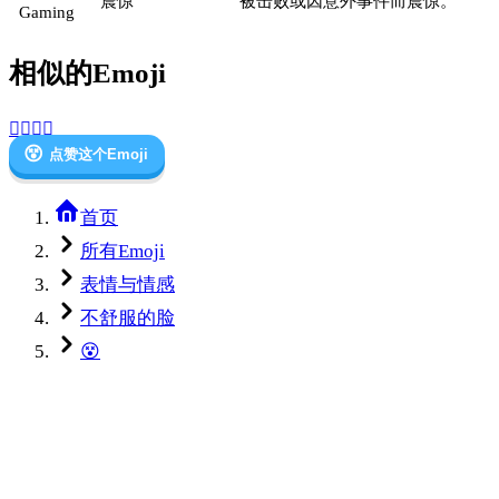
震惊
被击败或因意外事件而震惊。
Gaming
相似的Emoji
😵‍💫
🥴
💀
😵
点赞这个Emoji
首页
所有Emoji
表情与情感
不舒服的脸
😵