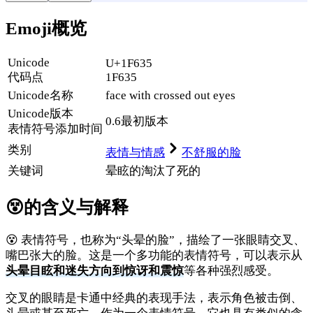
Emoji概览
Unicode
U+1F635
代码点
1F635
Unicode名称
face with crossed out eyes
Unicode
版本
0.6
最初版本
表情符号添加时间
类别
表情与情感
不舒服的脸
关键词
晕眩的
淘汰了
死的
😵
的含义与解释
😵 表情符号，也称为“头晕的脸”，描绘了一张眼睛交叉、
嘴巴张大的脸。这是一个多功能的表情符号，可以表示从
头晕目眩和迷失方向到惊讶和震惊
等各种强烈感受。
交叉的眼睛是卡通中经典的表现手法，表示角色被击倒、