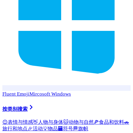
Fluent Emoji
Mircosoft Windows
按类别搜索
😊
表情与情感
👋
人物与身体
🐱
动物与自然
🍕
食品和饮料
🚗
旅行和地点
🎉
活动
💡
物品
🏧
符号
🏁
旗帜