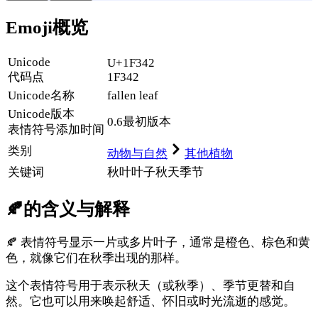
Emoji概览
Unicode
U+1F342
代码点
1F342
Unicode名称
fallen leaf
Unicode
版本
0.6
最初版本
表情符号添加时间
类别
动物与自然
其他植物
关键词
秋叶
叶子
秋天
季节
🍂
的含义与解释
🍂 表情符号显示一片或多片叶子，通常是橙色、棕色和黄
色，就像它们在秋季出现的那样。
这个表情符号用于表示秋天（或秋季）、季节更替和自
然。它也可以用来唤起舒适、怀旧或时光流逝的感觉。