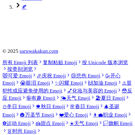
🍂
©
2025
saruwakakun.com
所有 Emoji 列表
复制粘贴 Emoji
按 Unicode 版本浏览
按类别浏览
😻
可爱 Emoji
🎉
庆祝 Emoji
😢
悲伤 Emoji
🥳
开心
Emoji
😭
眼泪 Emoji
✨
闪耀 Emoji
🙌
加油 Emoji
⚠️
冒
犯性或应避免使用的 Emoji
💅
化妆与美容的 Emoji
😳
反
应 Emoji
🤪
有趣 Emoji
🌤️
天气 Emoji
🏖️
夏日 Emoji
⛄
冬日 Emoji
🍁
秋日 Emoji
🌸
春日 Emoji
🎄
圣诞
Emoji
🎃
万圣节 Emoji
❤️
爱心 Emoji
👩‍💼
职业 Emoji
⚽
运动 Emoji
🍰
甜点 Emoji
☀️
天气 Emoji
🏳️
旗帜 Emoji
👗
时尚 Emoji