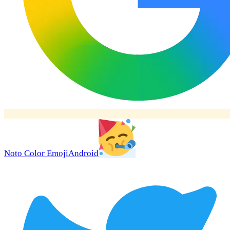
Noto Color Emoji
Android