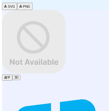
SVG
PNG
扁平
3D