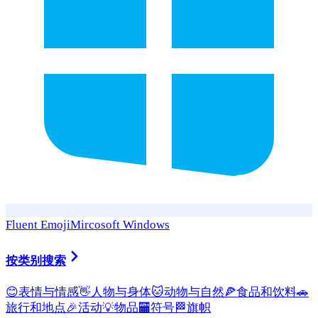
Fluent Emoji
Mircosoft Windows
按类别搜索
😊
表情与情感
👋
人物与身体
🐱
动物与自然
🍕
食品和饮料
🚗
旅行和地点
🎉
活动
💡
物品
🏧
符号
🏁
旗帜