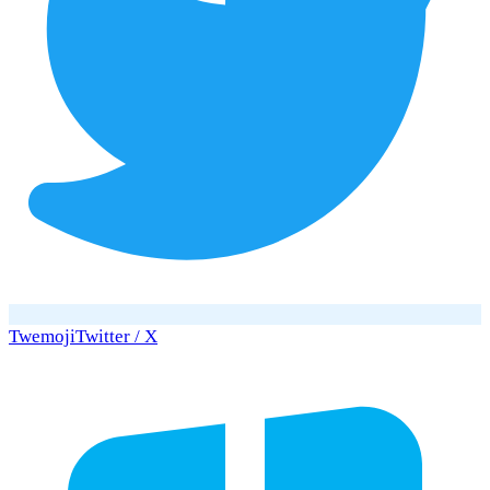
Twemoji
Twitter / X