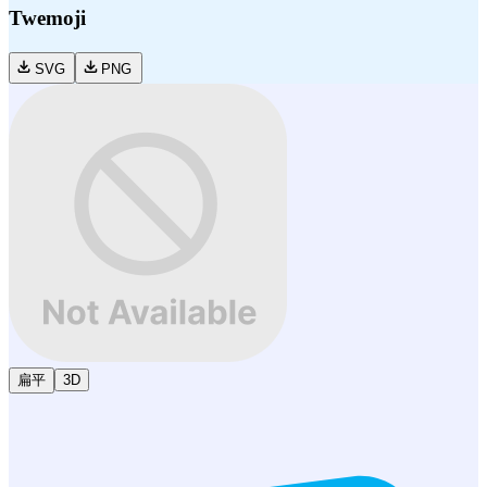
Twemoji
SVG
PNG
扁平
3D