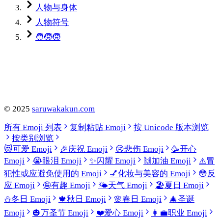
人物与身体
人物符号
🧑‍🧒‍🧒
©
2025
saruwakakun.com
所有 Emoji 列表
复制粘贴 Emoji
按 Unicode 版本浏览
按类别浏览
😻
可爱 Emoji
🎉
庆祝 Emoji
😢
悲伤 Emoji
🥳
开心
Emoji
😭
眼泪 Emoji
✨
闪耀 Emoji
🙌
加油 Emoji
⚠️
冒
犯性或应避免使用的 Emoji
💅
化妆与美容的 Emoji
😳
反
应 Emoji
🤪
有趣 Emoji
🌤️
天气 Emoji
🏖️
夏日 Emoji
⛄
冬日 Emoji
🍁
秋日 Emoji
🌸
春日 Emoji
🎄
圣诞
Emoji
🎃
万圣节 Emoji
❤️
爱心 Emoji
👩‍💼
职业 Emoji