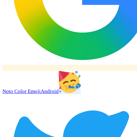
Noto Color Emoji
Android