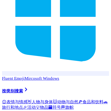
Fluent Emoji
Mircosoft Windows
按类别搜索
😊
表情与情感
👋
人物与身体
🐱
动物与自然
🍕
食品和饮料
🚗
旅行和地点
🎉
活动
💡
物品
🏧
符号
🏁
旗帜