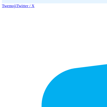
Twemoji
Twitter / X