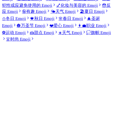
犯性或应避免使用的 Emoji
💅
化妆与美容的 Emoji
😳
反
应 Emoji
🤪
有趣 Emoji
🌤️
天气 Emoji
🏖️
夏日 Emoji
⛄
冬日 Emoji
🍁
秋日 Emoji
🌸
春日 Emoji
🎄
圣诞
Emoji
🎃
万圣节 Emoji
❤️
爱心 Emoji
👩‍💼
职业 Emoji
⚽
运动 Emoji
🍰
甜点 Emoji
☀️
天气 Emoji
🏳️
旗帜 Emoji
👗
时尚 Emoji