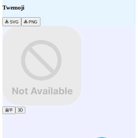
Twemoji
SVG
PNG
扁平
3D