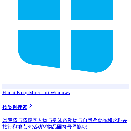
Fluent Emoji
Mircosoft Windows
按类别搜索
😊
表情与情感
👋
人物与身体
🐱
动物与自然
🍕
食品和饮料
🚗
旅行和地点
🎉
活动
💡
物品
🏧
符号
🏁
旗帜