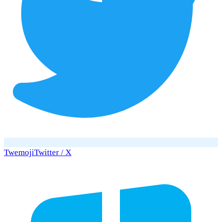
Twemoji
Twitter / X