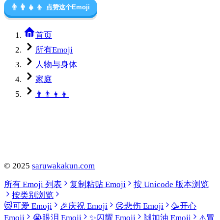
👨‍👨‍👧‍👦
点赞这个Emoji
首页
所有Emoji
人物与身体
家庭
👨‍👨‍👧‍👦
©
2025
saruwakakun.com
所有 Emoji 列表
复制粘贴 Emoji
按 Unicode 版本浏览
按类别浏览
😻
可爱 Emoji
🎉
庆祝 Emoji
😢
悲伤 Emoji
🥳
开心
Emoji
😭
眼泪 Emoji
✨
闪耀 Emoji
🙌
加油 Emoji
⚠️
冒