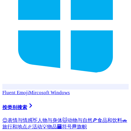
Fluent Emoji
Mircosoft Windows
按类别搜索
😊
表情与情感
👋
人物与身体
🐱
动物与自然
🍕
食品和饮料
🚗
旅行和地点
🎉
活动
💡
物品
🏧
符号
🏁
旗帜