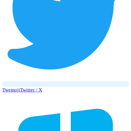
Twemoji
Twitter / X