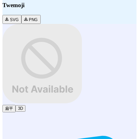
Twemoji
SVG
PNG
扁平
3D