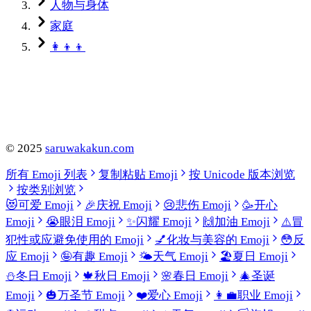
人物与身体
家庭
👩‍👦‍👦
©
2025
saruwakakun.com
所有 Emoji 列表
复制粘贴 Emoji
按 Unicode 版本浏览
按类别浏览
😻
可爱 Emoji
🎉
庆祝 Emoji
😢
悲伤 Emoji
🥳
开心
Emoji
😭
眼泪 Emoji
✨
闪耀 Emoji
🙌
加油 Emoji
⚠️
冒
犯性或应避免使用的 Emoji
💅
化妆与美容的 Emoji
😳
反
应 Emoji
🤪
有趣 Emoji
🌤️
天气 Emoji
🏖️
夏日 Emoji
⛄
冬日 Emoji
🍁
秋日 Emoji
🌸
春日 Emoji
🎄
圣诞
Emoji
🎃
万圣节 Emoji
❤️
爱心 Emoji
👩‍💼
职业 Emoji