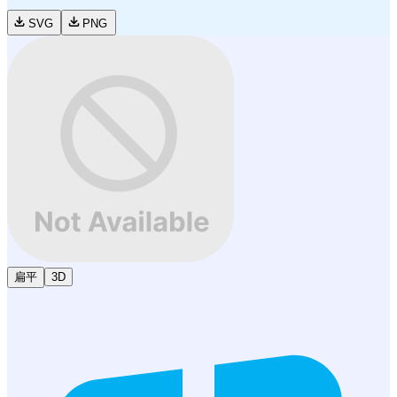
SVG
PNG
扁平
3D