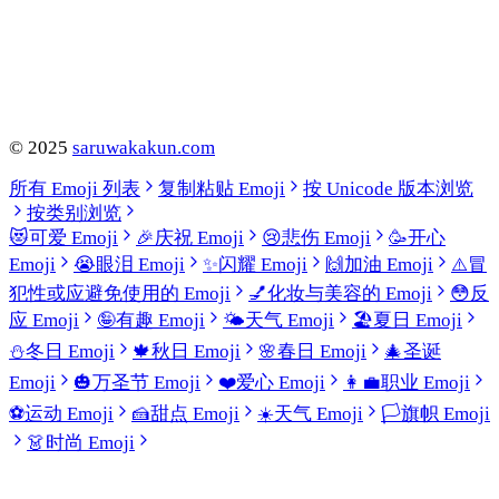
©
2025
saruwakakun.com
所有 Emoji 列表
复制粘贴 Emoji
按 Unicode 版本浏览
按类别浏览
😻
可爱 Emoji
🎉
庆祝 Emoji
😢
悲伤 Emoji
🥳
开心
Emoji
😭
眼泪 Emoji
✨
闪耀 Emoji
🙌
加油 Emoji
⚠️
冒
犯性或应避免使用的 Emoji
💅
化妆与美容的 Emoji
😳
反
应 Emoji
🤪
有趣 Emoji
🌤️
天气 Emoji
🏖️
夏日 Emoji
⛄
冬日 Emoji
🍁
秋日 Emoji
🌸
春日 Emoji
🎄
圣诞
Emoji
🎃
万圣节 Emoji
❤️
爱心 Emoji
👩‍💼
职业 Emoji
⚽
运动 Emoji
🍰
甜点 Emoji
☀️
天气 Emoji
🏳️
旗帜 Emoji
👗
时尚 Emoji