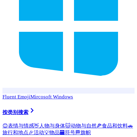
Fluent Emoji
Mircosoft Windows
按类别搜索
😊
表情与情感
👋
人物与身体
🐱
动物与自然
🍕
食品和饮料
🚗
旅行和地点
🎉
活动
💡
物品
🏧
符号
🏁
旗帜