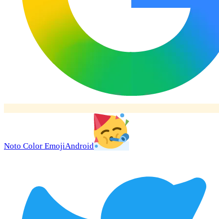
Noto Color Emoji
Android