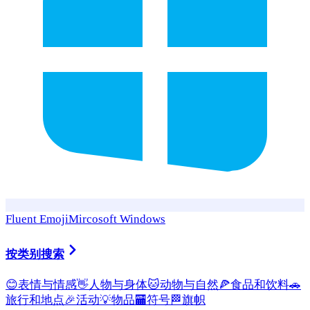
Fluent Emoji
Mircosoft Windows
按类别搜索
😊
表情与情感
👋
人物与身体
🐱
动物与自然
🍕
食品和饮料
🚗
旅行和地点
🎉
活动
💡
物品
🏧
符号
🏁
旗帜