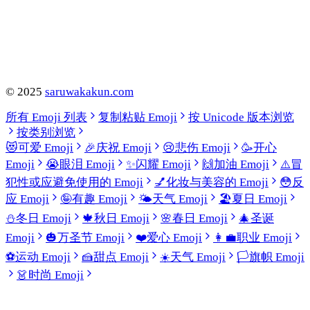
©
2025
saruwakakun.com
所有 Emoji 列表
复制粘贴 Emoji
按 Unicode 版本浏览
按类别浏览
😻
可爱 Emoji
🎉
庆祝 Emoji
😢
悲伤 Emoji
🥳
开心
Emoji
😭
眼泪 Emoji
✨
闪耀 Emoji
🙌
加油 Emoji
⚠️
冒
犯性或应避免使用的 Emoji
💅
化妆与美容的 Emoji
😳
反
应 Emoji
🤪
有趣 Emoji
🌤️
天气 Emoji
🏖️
夏日 Emoji
⛄
冬日 Emoji
🍁
秋日 Emoji
🌸
春日 Emoji
🎄
圣诞
Emoji
🎃
万圣节 Emoji
❤️
爱心 Emoji
👩‍💼
职业 Emoji
⚽
运动 Emoji
🍰
甜点 Emoji
☀️
天气 Emoji
🏳️
旗帜 Emoji
👗
时尚 Emoji