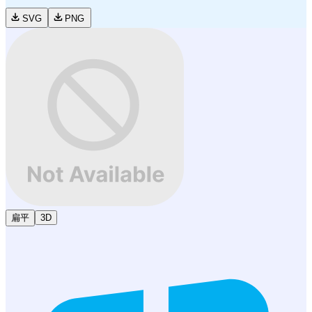
SVG
PNG
扁平
3D