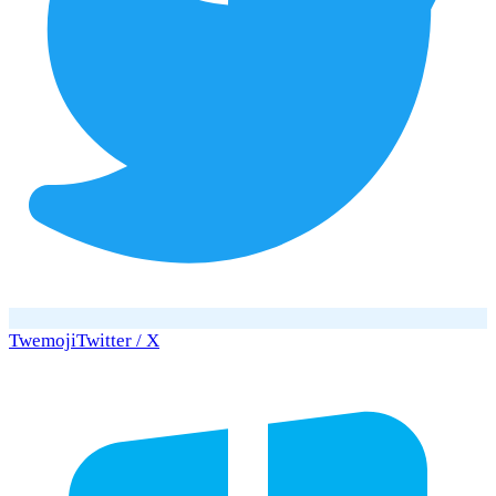
Twemoji
Twitter / X