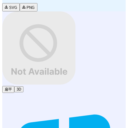
SVG
PNG
扁平
3D