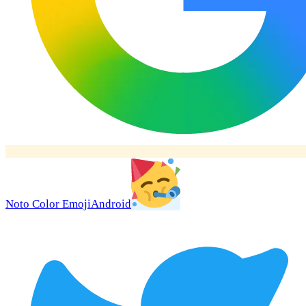
Noto Color Emoji
Android