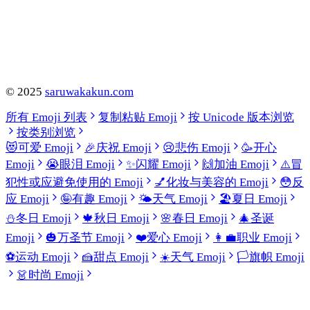
©
2025
saruwakakun.com
所有 Emoji 列表
复制粘贴 Emoji
按 Unicode 版本浏览
按类别浏览
😻
可爱 Emoji
🎉
庆祝 Emoji
😢
悲伤 Emoji
🥳
开心
Emoji
😭
眼泪 Emoji
✨
闪耀 Emoji
🙌
加油 Emoji
⚠️
冒
犯性或应避免使用的 Emoji
💅
化妆与美容的 Emoji
😳
反
应 Emoji
🤪
有趣 Emoji
🌤️
天气 Emoji
🏖️
夏日 Emoji
⛄
冬日 Emoji
🍁
秋日 Emoji
🌸
春日 Emoji
🎄
圣诞
Emoji
🎃
万圣节 Emoji
❤️
爱心 Emoji
👩‍💼
职业 Emoji
⚽
运动 Emoji
🍰
甜点 Emoji
☀️
天气 Emoji
🏳️
旗帜 Emoji
👗
时尚 Emoji