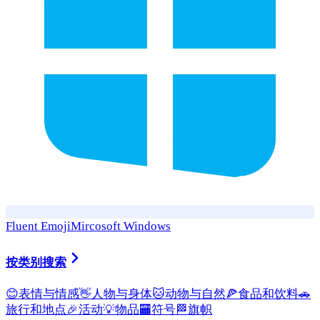
Fluent Emoji
Mircosoft Windows
按类别搜索
😊
表情与情感
👋
人物与身体
🐱
动物与自然
🍕
食品和饮料
🚗
旅行和地点
🎉
活动
💡
物品
🏧
符号
🏁
旗帜