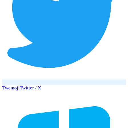
Twemoji
Twitter / X