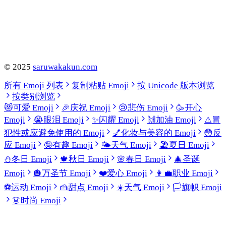
©
2025
saruwakakun.com
所有 Emoji 列表
复制粘贴 Emoji
按 Unicode 版本浏览
按类别浏览
😻
可爱 Emoji
🎉
庆祝 Emoji
😢
悲伤 Emoji
🥳
开心
Emoji
😭
眼泪 Emoji
✨
闪耀 Emoji
🙌
加油 Emoji
⚠️
冒
犯性或应避免使用的 Emoji
💅
化妆与美容的 Emoji
😳
反
应 Emoji
🤪
有趣 Emoji
🌤️
天气 Emoji
🏖️
夏日 Emoji
⛄
冬日 Emoji
🍁
秋日 Emoji
🌸
春日 Emoji
🎄
圣诞
Emoji
🎃
万圣节 Emoji
❤️
爱心 Emoji
👩‍💼
职业 Emoji
⚽
运动 Emoji
🍰
甜点 Emoji
☀️
天气 Emoji
🏳️
旗帜 Emoji
👗
时尚 Emoji