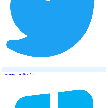
Twemoji
Twitter / X