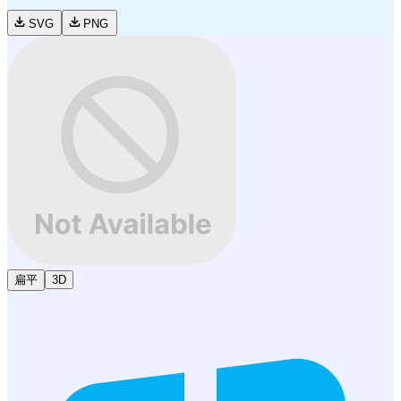
SVG
PNG
扁平
3D