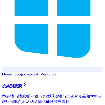
Fluent Emoji
Mircosoft Windows
按类别搜索
😊
表情与情感
👋
人物与身体
🐱
动物与自然
🍕
食品和饮料
🚗
旅行和地点
🎉
活动
💡
物品
🏧
符号
🏁
旗帜