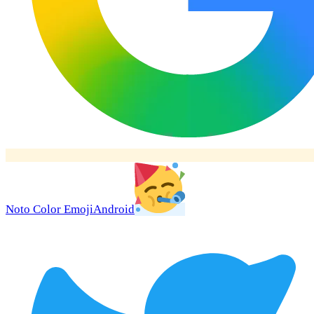
Noto Color Emoji
Android