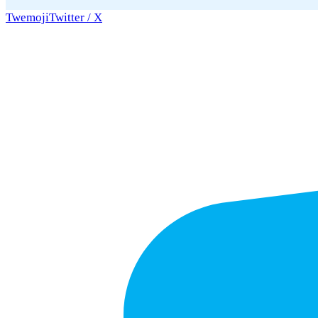
Twemoji
Twitter / X