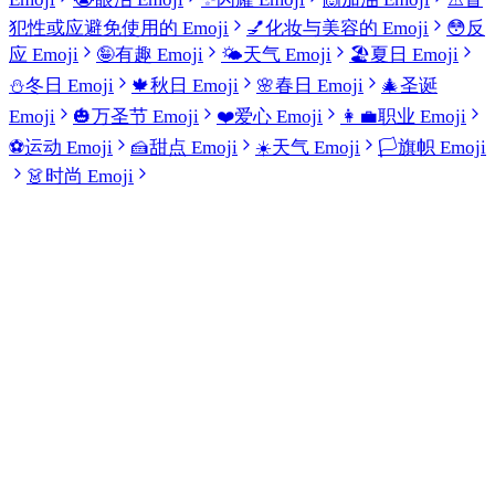
犯性或应避免使用的 Emoji
💅
化妆与美容的 Emoji
😳
反
应 Emoji
🤪
有趣 Emoji
🌤️
天气 Emoji
🏖️
夏日 Emoji
⛄
冬日 Emoji
🍁
秋日 Emoji
🌸
春日 Emoji
🎄
圣诞
Emoji
🎃
万圣节 Emoji
❤️
爱心 Emoji
👩‍💼
职业 Emoji
⚽
运动 Emoji
🍰
甜点 Emoji
☀️
天气 Emoji
🏳️
旗帜 Emoji
👗
时尚 Emoji