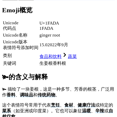
Emoji概览
Unicode
U+1FADA
代码点
1FADA
Unicode名称
ginger root
Unicode
版本
15.0
2022年9月
表情符号添加时间
类别
食品和饮料
蔬菜
关键词
生姜根
香料
根
🫚
的含义与解释
🫚 描绘了一块姜根，这是一种多节、芳香的根茎，广泛用
作
香料
、
调味品
和
传统药物
。
这个表情符号常用于代表
烹饪
、
食材
、
健康疗法
或特定的
菜系
（如亚洲或印度菜）。它也可以象征
温暖
、
辛辣
或
自
然疗愈
。