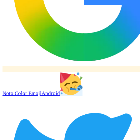
Noto Color Emoji
Android