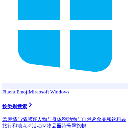
Fluent Emoji
Mircosoft Windows
按类别搜索
😊
表情与情感
👋
人物与身体
🐱
动物与自然
🍕
食品和饮料
🚗
旅行和地点
🎉
活动
💡
物品
🏧
符号
🏁
旗帜