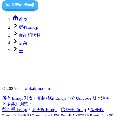
🫚
点赞这个Emoji
首页
所有Emoji
食品和饮料
蔬菜
🫚
©
2025
saruwakakun.com
所有 Emoji 列表
复制粘贴 Emoji
按 Unicode 版本浏览
按类别浏览
😻
可爱 Emoji
🎉
庆祝 Emoji
😢
悲伤 Emoji
🥳
开心
Emoji
😭
眼泪 Emoji
✨
闪耀 Emoji
🙌
加油 Emoji
⚠️
冒