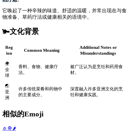
它唤起了一种辛辣的味道、舒适的温暖，并常出现在与食
物准备、草药疗法或健康相关的语境中。
🫚
文化背景
Reg
Additional Notes or
Common Meaning
ion
Misunderstandings
🌍
香料、食物、健康疗
被广泛认为是烹饪和药用食
全
法。
材。
球
🌏
许多传统菜肴和药物中
深度融入许多亚洲文化的烹
亚
的主要成分。
饪和健康实践。
洲
相似的Emoji
🧄
🧅
🌶️