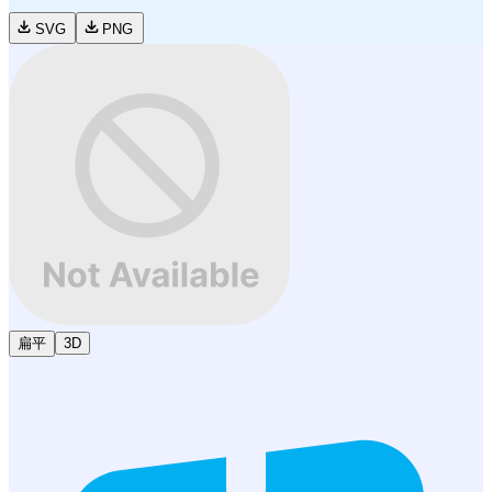
SVG
PNG
扁平
3D