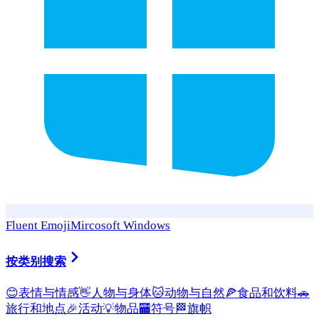
Fluent Emoji
Mircosoft Windows
按类别搜索
😊
表情与情感
👋
人物与身体
🐱
动物与自然
🍕
食品和饮料
🚗
旅行和地点
🎉
活动
💡
物品
🏧
符号
🏁
旗帜