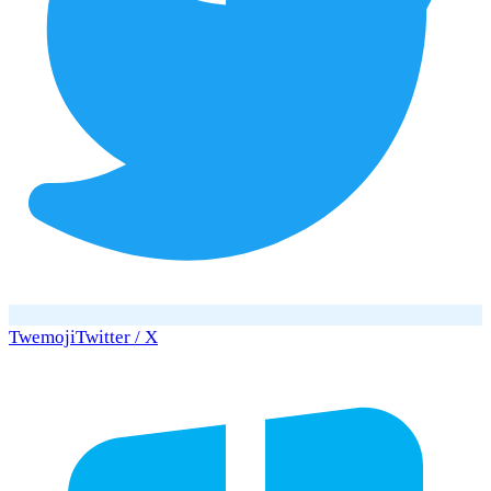
Twemoji
Twitter / X