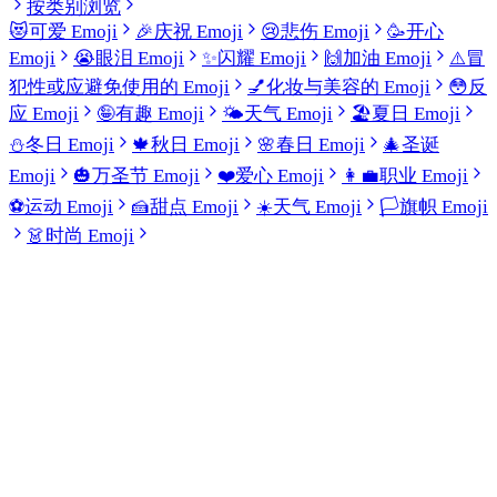
按类别浏览
😻
可爱 Emoji
🎉
庆祝 Emoji
😢
悲伤 Emoji
🥳
开心
Emoji
😭
眼泪 Emoji
✨
闪耀 Emoji
🙌
加油 Emoji
⚠️
冒
犯性或应避免使用的 Emoji
💅
化妆与美容的 Emoji
😳
反
应 Emoji
🤪
有趣 Emoji
🌤️
天气 Emoji
🏖️
夏日 Emoji
⛄
冬日 Emoji
🍁
秋日 Emoji
🌸
春日 Emoji
🎄
圣诞
Emoji
🎃
万圣节 Emoji
❤️
爱心 Emoji
👩‍💼
职业 Emoji
⚽
运动 Emoji
🍰
甜点 Emoji
☀️
天气 Emoji
🏳️
旗帜 Emoji
👗
时尚 Emoji