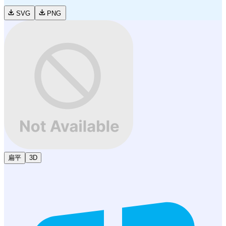
SVG
PNG
扁平
3D