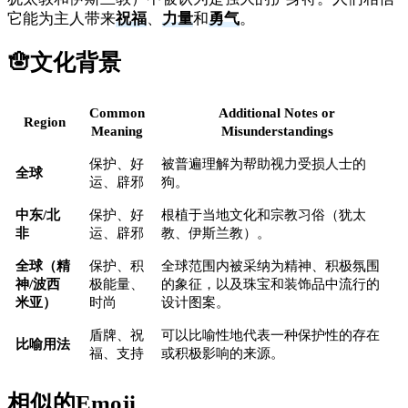
它能为主人带来
祝福
、
力量
和
勇气
。
🪬
文化背景
Common
Additional Notes or
Region
Meaning
Misunderstandings
保护、好
被普遍理解为帮助视力受损人士的
全球
运、辟邪
狗。
中东/北
保护、好
根植于当地文化和宗教习俗（犹太
非
运、辟邪
教、伊斯兰教）。
全球（精
保护、积
全球范围内被采纳为精神、积极氛围
神/波西
极能量、
的象征，以及珠宝和装饰品中流行的
米亚）
时尚
设计图案。
盾牌、祝
可以比喻性地代表一种保护性的存在
比喻用法
福、支持
或积极影响的来源。
相似的Emoji