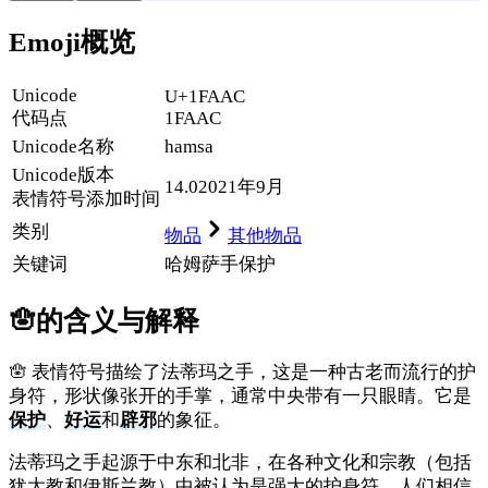
Emoji概览
Unicode
U+1FAAC
代码点
1FAAC
Unicode名称
hamsa
Unicode
版本
14.0
2021年9月
表情符号添加时间
类别
物品
其他物品
关键词
哈姆萨
手
保护
🪬
的含义与解释
🪬 表情符号描绘了法蒂玛之手，这是一种古老而流行的护
身符，形状像张开的手掌，通常中央带有一只眼睛。它是
保护
、
好运
和
辟邪
的象征。
法蒂玛之手起源于中东和北非，在各种文化和宗教（包括
犹太教和伊斯兰教）中被认为是强大的护身符。人们相信