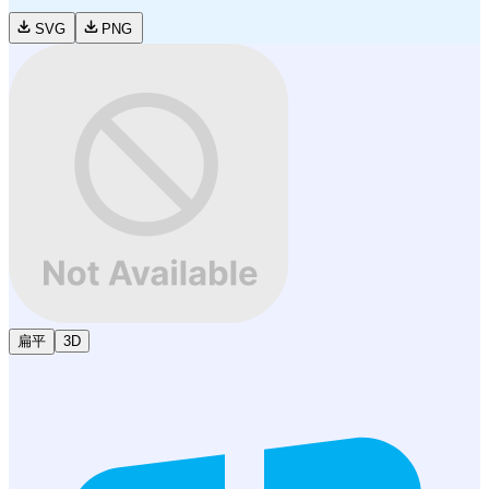
SVG
PNG
扁平
3D