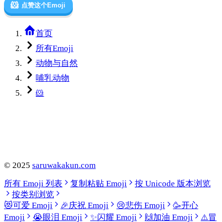
🐹
点赞这个Emoji
首页
所有Emoji
动物与自然
哺乳动物
🐹
©
2025
saruwakakun.com
所有 Emoji 列表
复制粘贴 Emoji
按 Unicode 版本浏览
按类别浏览
😻
可爱 Emoji
🎉
庆祝 Emoji
😢
悲伤 Emoji
🥳
开心
Emoji
😭
眼泪 Emoji
✨
闪耀 Emoji
🙌
加油 Emoji
⚠️
冒