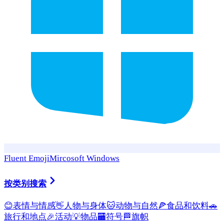
Fluent Emoji
Mircosoft Windows
按类别搜索
😊
表情与情感
👋
人物与身体
🐱
动物与自然
🍕
食品和饮料
🚗
旅行和地点
🎉
活动
💡
物品
🏧
符号
🏁
旗帜