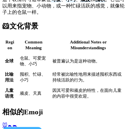
以用来指宠物、小动物，或一种忙碌活跃的感觉，就像轮
子上的仓鼠一样。
🐹
文化背景
Regi
Common
Additional Notes or
on
Meaning
Misunderstandings
仓鼠、可爱宠
全球
被普遍认为是这种动物。
物、小巧
比喻
囤积、忙碌、
经常被比喻性地用来描述囤积东西或
用法
小巧
持续活跃的行为。
儿童
因其可爱和顽皮的特性，在面向儿童
顽皮、天真
语境
的内容中很受欢迎。
相似的Emoji
🐭
🐁
🐀