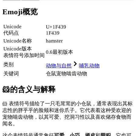
Emoji概览
Unicode
U+1F439
代码点
1F439
Unicode名称
hamster
Unicode
版本
0.6
最初版本
表情符号添加时间
类别
动物与自然
哺乳动物
关键词
仓鼠
宠物
啮齿动物
🐹
的含义与解释
🐹 表情符号描绘了一只毛茸茸的小仓鼠，通常表现出其标
志性的胖乎乎的脸颊和迷你爪子。它代表着这种受欢迎的
宠物啮齿动物，以其可爱、挖洞习性以及喜欢储存食物而
闻名。
这个表情符号通常象征
可爱
、
小巧
、
顽皮
和
囤积
。它也可