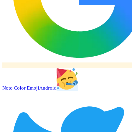
Noto Color Emoji
Android