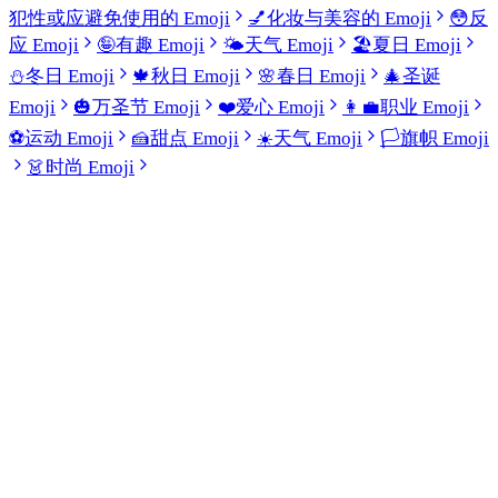
犯性或应避免使用的 Emoji
💅
化妆与美容的 Emoji
😳
反
应 Emoji
🤪
有趣 Emoji
🌤️
天气 Emoji
🏖️
夏日 Emoji
⛄
冬日 Emoji
🍁
秋日 Emoji
🌸
春日 Emoji
🎄
圣诞
Emoji
🎃
万圣节 Emoji
❤️
爱心 Emoji
👩‍💼
职业 Emoji
⚽
运动 Emoji
🍰
甜点 Emoji
☀️
天气 Emoji
🏳️
旗帜 Emoji
👗
时尚 Emoji