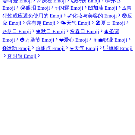
😻
可爱 Emoji
🎉
庆祝 Emoji
😢
悲伤 Emoji
🥳
开心
Emoji
😭
眼泪 Emoji
✨
闪耀 Emoji
🙌
加油 Emoji
⚠️
冒
犯性或应避免使用的 Emoji
💅
化妆与美容的 Emoji
😳
反
应 Emoji
🤪
有趣 Emoji
🌤️
天气 Emoji
🏖️
夏日 Emoji
⛄
冬日 Emoji
🍁
秋日 Emoji
🌸
春日 Emoji
🎄
圣诞
Emoji
🎃
万圣节 Emoji
❤️
爱心 Emoji
👩‍💼
职业 Emoji
⚽
运动 Emoji
🍰
甜点 Emoji
☀️
天气 Emoji
🏳️
旗帜 Emoji
👗
时尚 Emoji