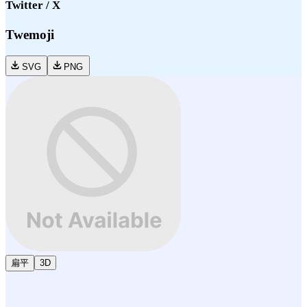
Twitter / X
Twemoji
SVG
PNG
扁平
3D