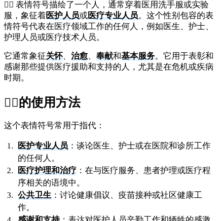
🧑‍⚕️ 表情符号描绘了一个人，通常穿着医用洗手服或实验
服，象征着
医护人员
或
医疗专业人员
。这个性别包容的表
情符号代表在医疗领域工作的任何人，例如医生、护士、
护理人员或医疗技术人员。
它通常象征
关怀
、
治愈
、
奉献
和
基本服务
。它用于表彰和
感谢那些提供医疗援助和支持的人，尤其是在危机或疾病
时期。
🧑‍⚕️
的使用方法
这个表情符号常用于指代：
医护专业人员
：谈论医生、护士或在医院和诊所工作
的任何人。
医疗护理和治疗
：在与医疗服务、患者护理或医疗程
序相关的语境中。
公共卫生
：讨论健康倡议、疫苗接种或社区健康工
作。
感谢和支持
：表达对医护人员辛勤工作和牺牲的感激