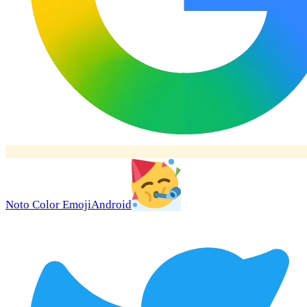
Noto Color Emoji
Android