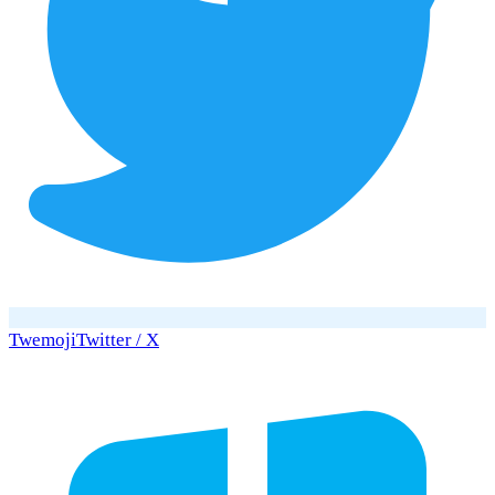
Twemoji
Twitter / X