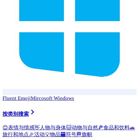
Fluent Emoji
Mircosoft Windows
按类别搜索
😊
表情与情感
👋
人物与身体
🐱
动物与自然
🍕
食品和饮料
🚗
旅行和地点
🎉
活动
💡
物品
🏧
符号
🏁
旗帜