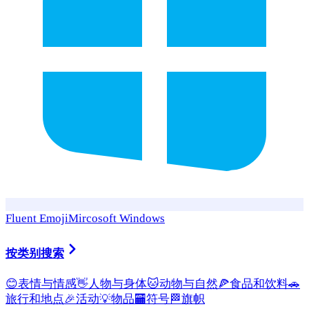
Fluent Emoji
Mircosoft Windows
按类别搜索
😊
表情与情感
👋
人物与身体
🐱
动物与自然
🍕
食品和饮料
🚗
旅行和地点
🎉
活动
💡
物品
🏧
符号
🏁
旗帜