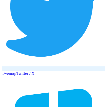
Twemoji
Twitter / X