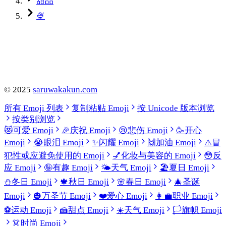
甜品
🍨
©
2025
saruwakakun.com
所有 Emoji 列表
复制粘贴 Emoji
按 Unicode 版本浏览
按类别浏览
😻
可爱 Emoji
🎉
庆祝 Emoji
😢
悲伤 Emoji
🥳
开心
Emoji
😭
眼泪 Emoji
✨
闪耀 Emoji
🙌
加油 Emoji
⚠️
冒
犯性或应避免使用的 Emoji
💅
化妆与美容的 Emoji
😳
反
应 Emoji
🤪
有趣 Emoji
🌤️
天气 Emoji
🏖️
夏日 Emoji
⛄
冬日 Emoji
🍁
秋日 Emoji
🌸
春日 Emoji
🎄
圣诞
Emoji
🎃
万圣节 Emoji
❤️
爱心 Emoji
👩‍💼
职业 Emoji
⚽
运动 Emoji
🍰
甜点 Emoji
☀️
天气 Emoji
🏳️
旗帜 Emoji
👗
时尚 Emoji