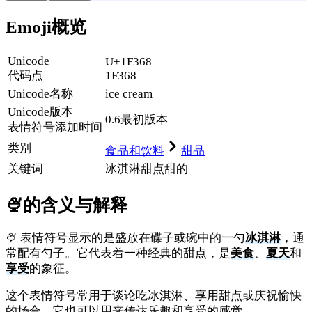
Emoji概览
Unicode
U+1F368
代码点
1F368
Unicode名称
ice cream
Unicode
版本
0.6
最初版本
表情符号添加时间
类别
食品和饮料
甜品
关键词
冰淇淋
甜点
甜的
🍨
的含义与解释
🍨 表情符号显示的是盛放在碟子或碗中的一勺
冰淇淋
，通
常配有勺子。它代表着一种经典的甜点，是
美食
、
夏天
和
享受
的象征。
这个表情符号常用于谈论吃冰淇淋、享用甜点或庆祝愉快
的场合。它也可以用来传达乐趣和享受的感觉。