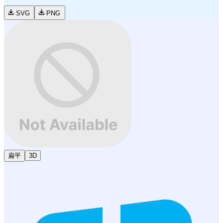
SVG
PNG
扁平
3D