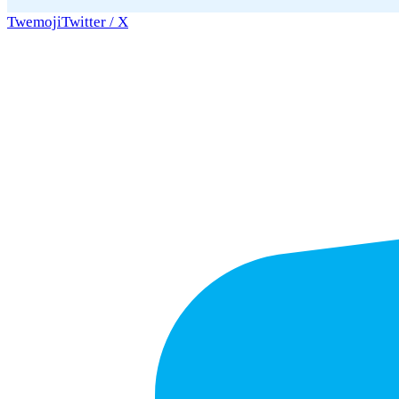
Twemoji
Twitter / X