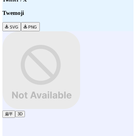
Twemoji
SVG
PNG
扁平
3D