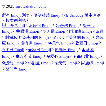
©
2025
saruwakakun.com
所有 Emoji 列表
复制粘贴 Emoji
按 Unicode 版本浏览
按类别浏览
😻
可爱 Emoji
🎉
庆祝 Emoji
😢
悲伤 Emoji
🥳
开心
Emoji
😭
眼泪 Emoji
✨
闪耀 Emoji
🙌
加油 Emoji
⚠️
冒
犯性或应避免使用的 Emoji
💅
化妆与美容的 Emoji
😳
反
应 Emoji
🤪
有趣 Emoji
🌤️
天气 Emoji
🏖️
夏日 Emoji
⛄
冬日 Emoji
🍁
秋日 Emoji
🌸
春日 Emoji
🎄
圣诞
Emoji
🎃
万圣节 Emoji
❤️
爱心 Emoji
👩‍💼
职业 Emoji
⚽
运动 Emoji
🍰
甜点 Emoji
☀️
天气 Emoji
🏳️
旗帜 Emoji
👗
时尚 Emoji