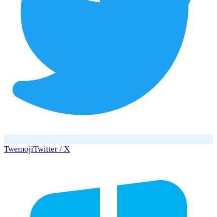
Twemoji
Twitter / X