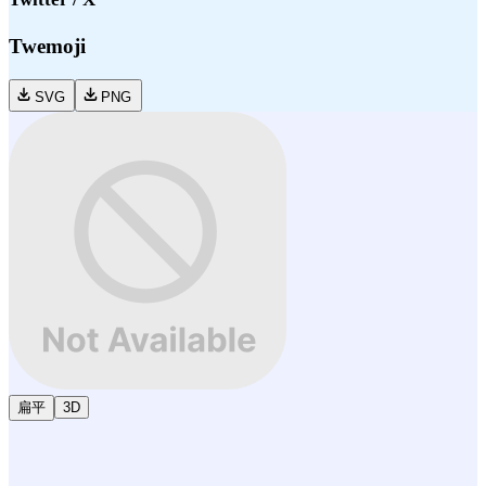
Twemoji
SVG
PNG
扁平
3D