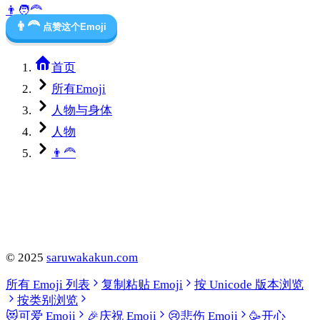
👨
🧑‍🦰
👨‍🦰
点赞这个Emoji
首页
所有Emoji
人物与身体
人物
👨‍🦰
©
2025
saruwakakun.com
所有 Emoji 列表
复制粘贴 Emoji
按 Unicode 版本浏览
按类别浏览
😻
可爱 Emoji
🎉
庆祝 Emoji
😢
悲伤 Emoji
🥳
开心