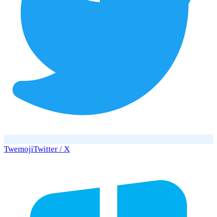
Twemoji
Twitter / X