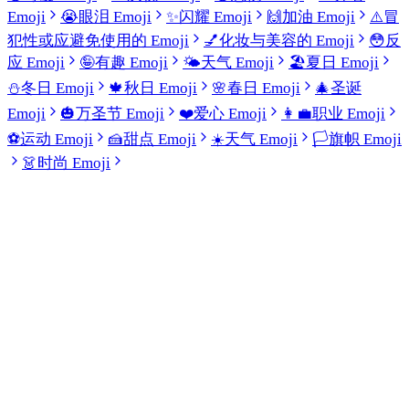
Emoji
😭
眼泪 Emoji
✨
闪耀 Emoji
🙌
加油 Emoji
⚠️
冒
犯性或应避免使用的 Emoji
💅
化妆与美容的 Emoji
😳
反
应 Emoji
🤪
有趣 Emoji
🌤️
天气 Emoji
🏖️
夏日 Emoji
⛄
冬日 Emoji
🍁
秋日 Emoji
🌸
春日 Emoji
🎄
圣诞
Emoji
🎃
万圣节 Emoji
❤️
爱心 Emoji
👩‍💼
职业 Emoji
⚽
运动 Emoji
🍰
甜点 Emoji
☀️
天气 Emoji
🏳️
旗帜 Emoji
👗
时尚 Emoji