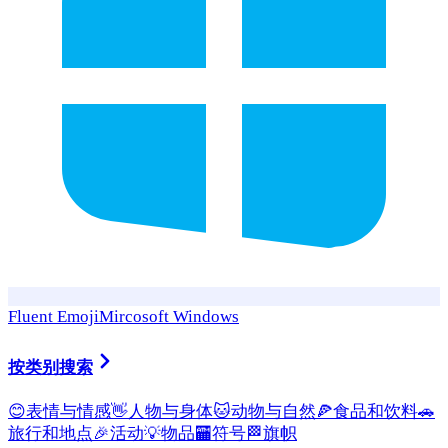
Fluent Emoji
Mircosoft Windows
按类别搜索
😊
表情与情感
👋
人物与身体
🐱
动物与自然
🍕
食品和饮料
🚗
旅行和地点
🎉
活动
💡
物品
🏧
符号
🏁
旗帜