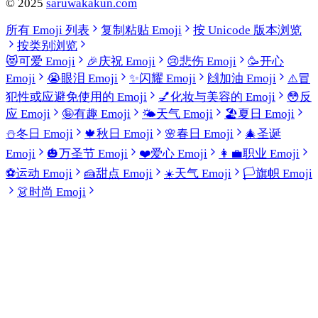
©
2025
saruwakakun.com
所有 Emoji 列表
复制粘贴 Emoji
按 Unicode 版本浏览
按类别浏览
😻
可爱 Emoji
🎉
庆祝 Emoji
😢
悲伤 Emoji
🥳
开心
Emoji
😭
眼泪 Emoji
✨
闪耀 Emoji
🙌
加油 Emoji
⚠️
冒
犯性或应避免使用的 Emoji
💅
化妆与美容的 Emoji
😳
反
应 Emoji
🤪
有趣 Emoji
🌤️
天气 Emoji
🏖️
夏日 Emoji
⛄
冬日 Emoji
🍁
秋日 Emoji
🌸
春日 Emoji
🎄
圣诞
Emoji
🎃
万圣节 Emoji
❤️
爱心 Emoji
👩‍💼
职业 Emoji
⚽
运动 Emoji
🍰
甜点 Emoji
☀️
天气 Emoji
🏳️
旗帜 Emoji
👗
时尚 Emoji