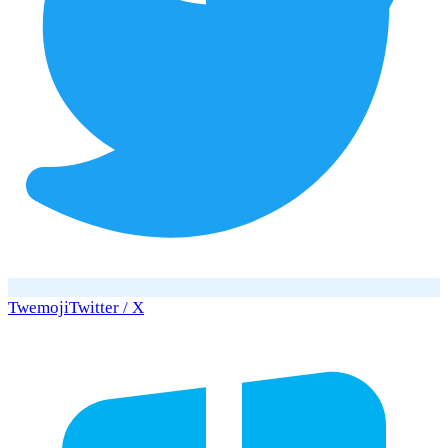
Twemoji
Twitter / X