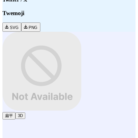
Twemoji
SVG
PNG
扁平
3D