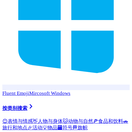
Fluent Emoji
Mircosoft Windows
按类别搜索
😊
表情与情感
👋
人物与身体
🐱
动物与自然
🍕
食品和饮料
🚗
旅行和地点
🎉
活动
💡
物品
🏧
符号
🏁
旗帜