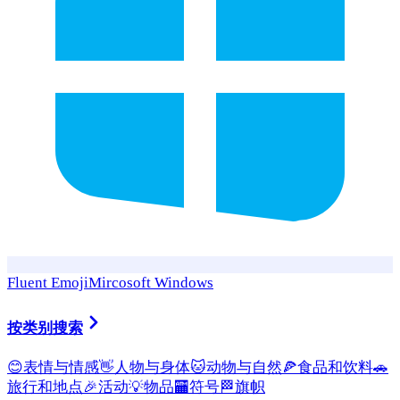
Fluent Emoji
Mircosoft Windows
按类别搜索
😊
表情与情感
👋
人物与身体
🐱
动物与自然
🍕
食品和饮料
🚗
旅行和地点
🎉
活动
💡
物品
🏧
符号
🏁
旗帜