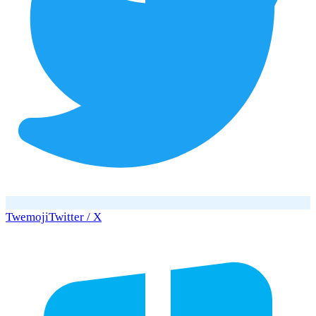
Twemoji
Twitter / X