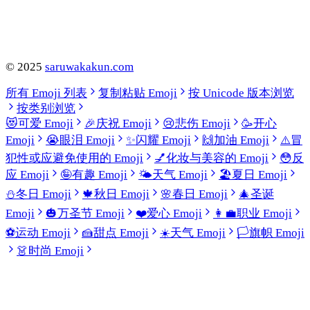
©
2025
saruwakakun.com
所有 Emoji 列表
复制粘贴 Emoji
按 Unicode 版本浏览
按类别浏览
😻
可爱 Emoji
🎉
庆祝 Emoji
😢
悲伤 Emoji
🥳
开心
Emoji
😭
眼泪 Emoji
✨
闪耀 Emoji
🙌
加油 Emoji
⚠️
冒
犯性或应避免使用的 Emoji
💅
化妆与美容的 Emoji
😳
反
应 Emoji
🤪
有趣 Emoji
🌤️
天气 Emoji
🏖️
夏日 Emoji
⛄
冬日 Emoji
🍁
秋日 Emoji
🌸
春日 Emoji
🎄
圣诞
Emoji
🎃
万圣节 Emoji
❤️
爱心 Emoji
👩‍💼
职业 Emoji
⚽
运动 Emoji
🍰
甜点 Emoji
☀️
天气 Emoji
🏳️
旗帜 Emoji
👗
时尚 Emoji