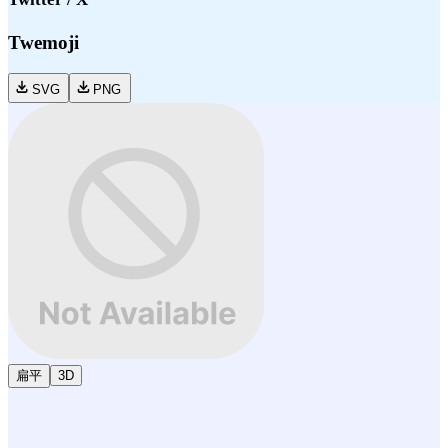
Twemoji
SVG
PNG
扁平
3D