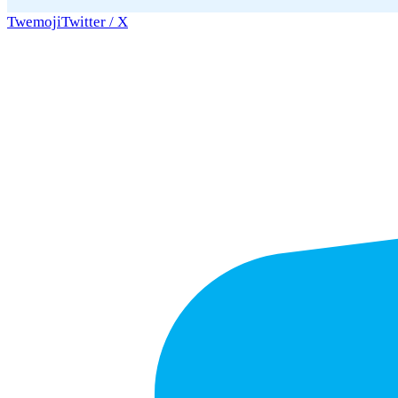
Twemoji
Twitter / X