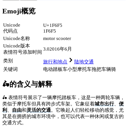
Emoji概览
Unicode
U+1F6F5
代码点
1F6F5
Unicode名称
motor scooter
Unicode
版本
3.0
2016年6月
表情符号添加时间
类别
旅行和地点
陆地交通
关键词
电动踏板车
小型摩托车
拖把
车辆
骑
🛵
的含义与解释
🛵 表情符号展示了一辆摩托踏板车，这是一种两轮车辆，
类似于摩托车但具有跨步式车架。它象征着
城市出行
、
便
利
、
自由
和
灵活的交通
。它唤起人们轻松移动的感觉，尤
其是在拥挤的城市环境中，也可以代表一种休闲或复古的
交通方式。