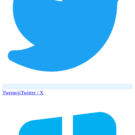
Twemoji
Twitter / X