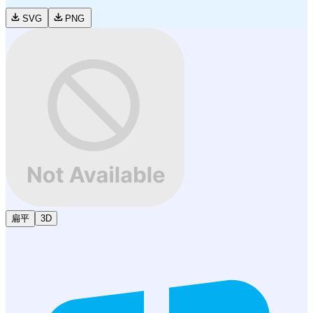
SVG
PNG
扁平
3D