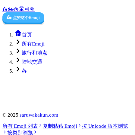
🛵
🏍️
🚲
🛣️
💨
🪖
🛵
点赞这个Emoji
首页
所有Emoji
旅行和地点
陆地交通
🛵
©
2025
saruwakakun.com
所有 Emoji 列表
复制粘贴 Emoji
按 Unicode 版本浏览
按类别浏览