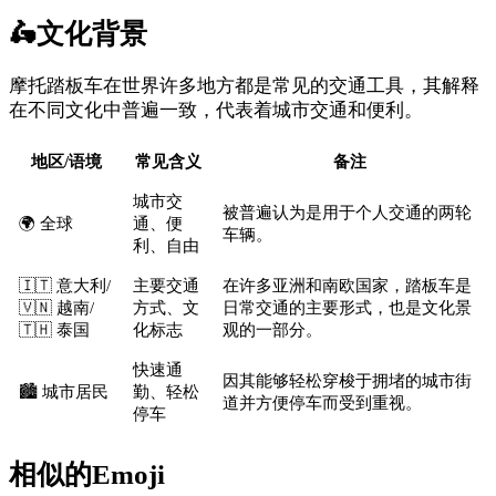
🛵
文化背景
摩托踏板车在世界许多地方都是常见的交通工具，其解释
在不同文化中普遍一致，代表着城市交通和便利。
地区/语境
常见含义
备注
城市交
被普遍认为是用于个人交通的两轮
🌍 全球
通、便
车辆。
利、自由
🇮🇹 意大利/
主要交通
在许多亚洲和南欧国家，踏板车是
🇻🇳 越南/
方式、文
日常交通的主要形式，也是文化景
🇹🇭 泰国
化标志
观的一部分。
快速通
因其能够轻松穿梭于拥堵的城市街
🏙️ 城市居民
勤、轻松
道并方便停车而受到重视。
停车
相似的Emoji