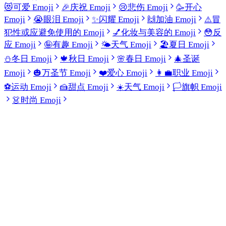
😻
可爱 Emoji
🎉
庆祝 Emoji
😢
悲伤 Emoji
🥳
开心
Emoji
😭
眼泪 Emoji
✨
闪耀 Emoji
🙌
加油 Emoji
⚠️
冒
犯性或应避免使用的 Emoji
💅
化妆与美容的 Emoji
😳
反
应 Emoji
🤪
有趣 Emoji
🌤️
天气 Emoji
🏖️
夏日 Emoji
⛄
冬日 Emoji
🍁
秋日 Emoji
🌸
春日 Emoji
🎄
圣诞
Emoji
🎃
万圣节 Emoji
❤️
爱心 Emoji
👩‍💼
职业 Emoji
⚽
运动 Emoji
🍰
甜点 Emoji
☀️
天气 Emoji
🏳️
旗帜 Emoji
👗
时尚 Emoji