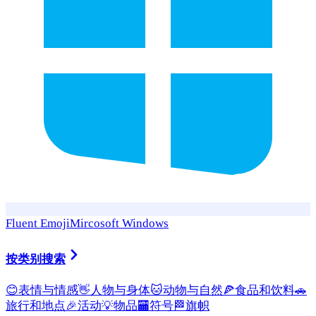
Fluent Emoji
Mircosoft Windows
按类别搜索
😊
表情与情感
👋
人物与身体
🐱
动物与自然
🍕
食品和饮料
🚗
旅行和地点
🎉
活动
💡
物品
🏧
符号
🏁
旗帜