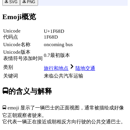
SVG
PNG
Emoji概览
Unicode
U+1F68D
代码点
1F68D
Unicode名称
oncoming bus
Unicode
版本
0.7
最初版本
表情符号添加时间
类别
旅行和地点
陆地交通
关键词
来临
公共汽车
运输
🚍
的含义与解释
🚍 emoji 显示了一辆巴士的正面视图，通常被描绘成好像
它正朝观察者驶来。
它代表一辆正在接近或朝相反方向行驶的公共交通巴士。