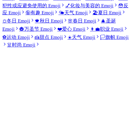
犯性或应避免使用的 Emoji
💅
化妆与美容的 Emoji
😳
反
应 Emoji
🤪
有趣 Emoji
🌤️
天气 Emoji
🏖️
夏日 Emoji
⛄
冬日 Emoji
🍁
秋日 Emoji
🌸
春日 Emoji
🎄
圣诞
Emoji
🎃
万圣节 Emoji
❤️
爱心 Emoji
👩‍💼
职业 Emoji
⚽
运动 Emoji
🍰
甜点 Emoji
☀️
天气 Emoji
🏳️
旗帜 Emoji
👗
时尚 Emoji