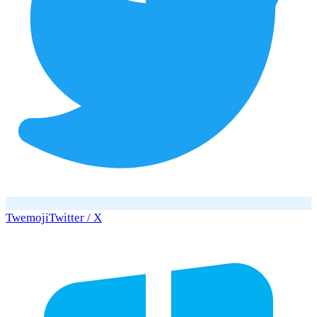
Twemoji
Twitter / X