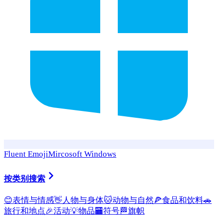
Fluent Emoji
Mircosoft Windows
按类别搜索
😊
表情与情感
👋
人物与身体
🐱
动物与自然
🍕
食品和饮料
🚗
旅行和地点
🎉
活动
💡
物品
🏧
符号
🏁
旗帜