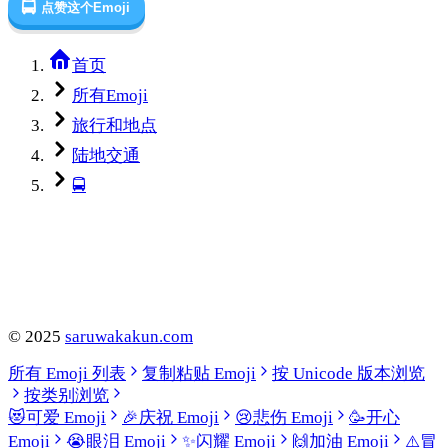
🚍
点赞这个Emoji
首页
所有Emoji
旅行和地点
陆地交通
🚍
©
2025
saruwakakun.com
所有 Emoji 列表
复制粘贴 Emoji
按 Unicode 版本浏览
按类别浏览
😻
可爱 Emoji
🎉
庆祝 Emoji
😢
悲伤 Emoji
🥳
开心
Emoji
😭
眼泪 Emoji
✨
闪耀 Emoji
🙌
加油 Emoji
⚠️
冒