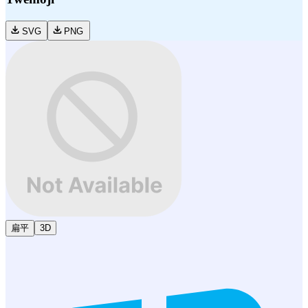
SVG
PNG
扁平
3D