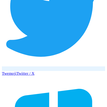
Twemoji
Twitter / X