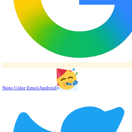
Noto Color Emoji
Android