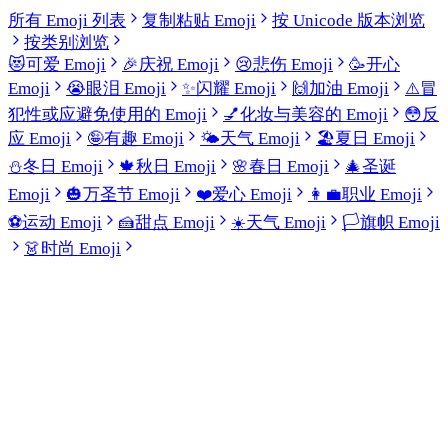
所有 Emoji 列表
复制粘贴 Emoji
按 Unicode 版本浏览
按类别浏览
😻
可爱 Emoji
🎉
庆祝 Emoji
😢
悲伤 Emoji
🥳
开心
Emoji
😭
眼泪 Emoji
✨
闪耀 Emoji
🙌
加油 Emoji
⚠️
冒
犯性或应避免使用的 Emoji
💅
化妆与美容的 Emoji
😳
反
应 Emoji
🤪
有趣 Emoji
🌤️
天气 Emoji
🏖️
夏日 Emoji
⛄
冬日 Emoji
🍁
秋日 Emoji
🌸
春日 Emoji
🎄
圣诞
Emoji
🎃
万圣节 Emoji
❤️
爱心 Emoji
👩‍💼
职业 Emoji
⚽
运动 Emoji
🍰
甜点 Emoji
☀️
天气 Emoji
🏳️
旗帜 Emoji
👗
时尚 Emoji