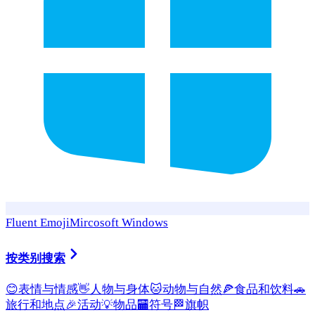
Fluent Emoji
Mircosoft Windows
按类别搜索
😊
表情与情感
👋
人物与身体
🐱
动物与自然
🍕
食品和饮料
🚗
旅行和地点
🎉
活动
💡
物品
🏧
符号
🏁
旗帜