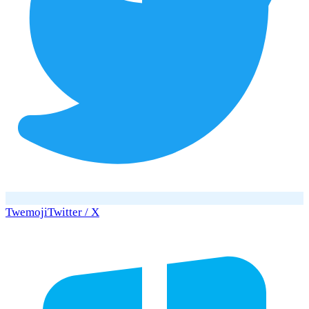
Twemoji
Twitter / X