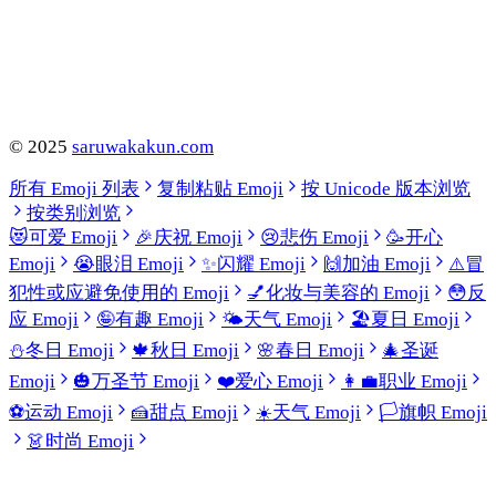
©
2025
saruwakakun.com
所有 Emoji 列表
复制粘贴 Emoji
按 Unicode 版本浏览
按类别浏览
😻
可爱 Emoji
🎉
庆祝 Emoji
😢
悲伤 Emoji
🥳
开心
Emoji
😭
眼泪 Emoji
✨
闪耀 Emoji
🙌
加油 Emoji
⚠️
冒
犯性或应避免使用的 Emoji
💅
化妆与美容的 Emoji
😳
反
应 Emoji
🤪
有趣 Emoji
🌤️
天气 Emoji
🏖️
夏日 Emoji
⛄
冬日 Emoji
🍁
秋日 Emoji
🌸
春日 Emoji
🎄
圣诞
Emoji
🎃
万圣节 Emoji
❤️
爱心 Emoji
👩‍💼
职业 Emoji
⚽
运动 Emoji
🍰
甜点 Emoji
☀️
天气 Emoji
🏳️
旗帜 Emoji
👗
时尚 Emoji