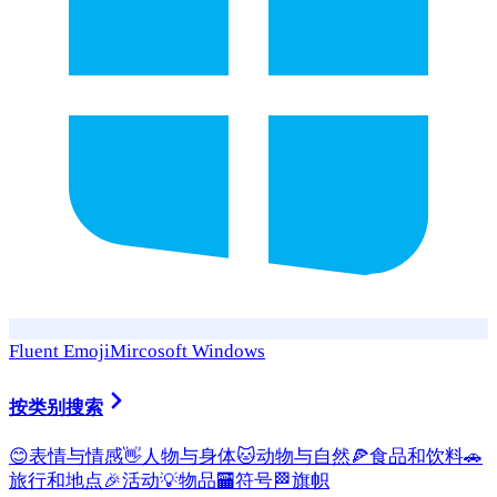
Fluent Emoji
Mircosoft Windows
按类别搜索
😊
表情与情感
👋
人物与身体
🐱
动物与自然
🍕
食品和饮料
🚗
旅行和地点
🎉
活动
💡
物品
🏧
符号
🏁
旗帜