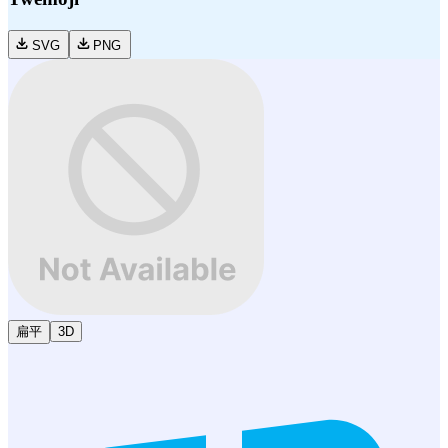
SVG
PNG
扁平
3D