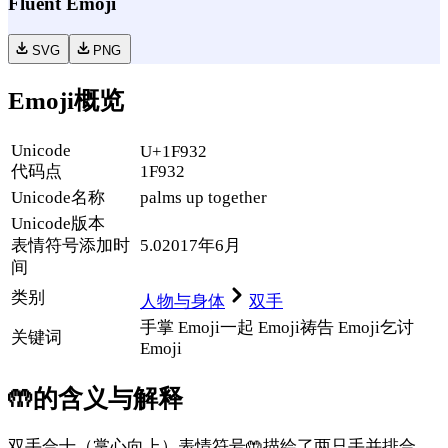
Fluent Emoji
SVG
PNG
Emoji概览
Unicode
U+1F932
代码点
1F932
Unicode名称
palms up together
Unicode
版本
表情符号添加时
5.0
2017年6月
间
类别
人物与身体
双手
手掌 Emoji
一起 Emoji
祷告 Emoji
乞讨
关键词
Emoji
🤲
的含义与解释
双手合十（掌心向上）表情符号🤲描绘了两只手并排合