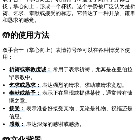
拢，掌心向上，形成一个杯状。这个手势被广泛认为是祈
祷、乞求、奉献或接受的标志。它传达了一种开放、谦卑
和恳求的感觉。
🤲
的使用方法
双手合十（掌心向上）表情符号🤲可以在各种情况下使
用：
祈祷或宗教虔诚：
常用于表示祈祷，尤其是在亚伯拉
罕宗教中。
乞求或恳求：
表达强烈的请求、求助或请求宽恕。
奉献或给予：
表示正在呈现或提供某物，通常带有慷
慨之意。
接受：
表示准备好接受某物，无论是礼物、祝福还是
信息。
感激：
表达深深的感谢或感激。
🤲
文化背景