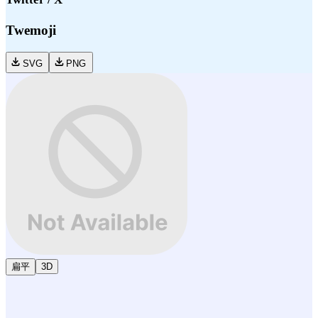
Twemoji
SVG
PNG
扁平
3D