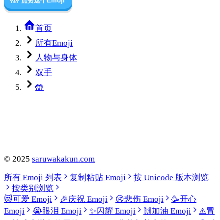
🤲
点赞这个Emoji
首页
所有Emoji
人物与身体
双手
🤲
©
2025
saruwakakun.com
所有 Emoji 列表
复制粘贴 Emoji
按 Unicode 版本浏览
按类别浏览
😻
可爱 Emoji
🎉
庆祝 Emoji
😢
悲伤 Emoji
🥳
开心
Emoji
😭
眼泪 Emoji
✨
闪耀 Emoji
🙌
加油 Emoji
⚠️
冒