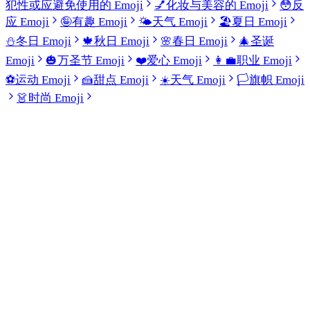
犯性或应避免使用的 Emoji
💅
化妆与美容的 Emoji
😳
反
应 Emoji
🤪
有趣 Emoji
🌤️
天气 Emoji
🏖️
夏日 Emoji
⛄
冬日 Emoji
🍁
秋日 Emoji
🌸
春日 Emoji
🎄
圣诞
Emoji
🎃
万圣节 Emoji
❤️
爱心 Emoji
👩‍💼
职业 Emoji
⚽
运动 Emoji
🍰
甜点 Emoji
☀️
天气 Emoji
🏳️
旗帜 Emoji
👗
时尚 Emoji