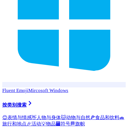
Fluent Emoji
Mircosoft Windows
按类别搜索
😊
表情与情感
👋
人物与身体
🐱
动物与自然
🍕
食品和饮料
🚗
旅行和地点
🎉
活动
💡
物品
🏧
符号
🏁
旗帜