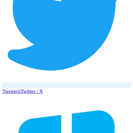
Twemoji
Twitter / X