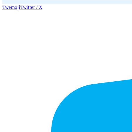
Twemoji
Twitter / X