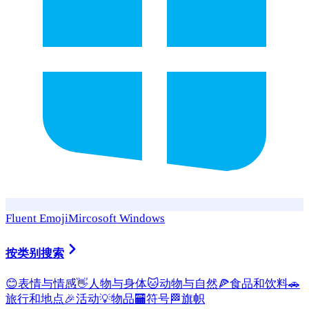
Fluent Emoji
Mircosoft Windows
按类别搜索
😊
表情与情感
👋
人物与身体
🐱
动物与自然
🍕
食品和饮料
🚗
旅行和地点
🎉
活动
💡
物品
🏧
符号
🏁
旗帜