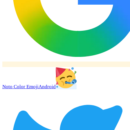
Noto Color Emoji
Android