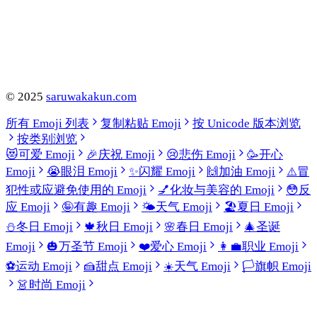
©
2025
saruwakakun.com
所有 Emoji 列表
复制粘贴 Emoji
按 Unicode 版本浏览
按类别浏览
😻
可爱 Emoji
🎉
庆祝 Emoji
😢
悲伤 Emoji
🥳
开心
Emoji
😭
眼泪 Emoji
✨
闪耀 Emoji
🙌
加油 Emoji
⚠️
冒
犯性或应避免使用的 Emoji
💅
化妆与美容的 Emoji
😳
反
应 Emoji
🤪
有趣 Emoji
🌤️
天气 Emoji
🏖️
夏日 Emoji
⛄
冬日 Emoji
🍁
秋日 Emoji
🌸
春日 Emoji
🎄
圣诞
Emoji
🎃
万圣节 Emoji
❤️
爱心 Emoji
👩‍💼
职业 Emoji
⚽
运动 Emoji
🍰
甜点 Emoji
☀️
天气 Emoji
🏳️
旗帜 Emoji
👗
时尚 Emoji