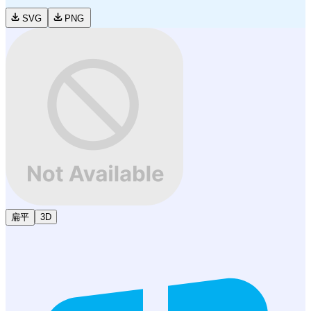
SVG
PNG
扁平
3D