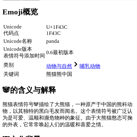
Emoji概览
Unicode
U+1F43C
代码点
1F43C
Unicode名称
panda
Unicode
版本
0.6
最初版本
表情符号添加时间
类别
动物与自然
哺乳动物
关键词
熊猫
熊
中国
🐼
的含义与解释
熊猫表情符号🐼描绘了大熊猫，一种原产于中国的熊科动
物，以其独特的黑白毛发而闻名。这个表情符号被广泛认
为是可爱、温顺和濒危物种的象征。由于大熊猫憨态可掬
的外表，它常常唤起人们的温暖和喜爱之情。