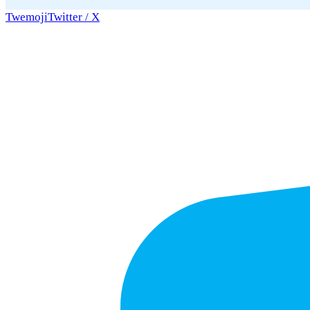
Twemoji
Twitter / X