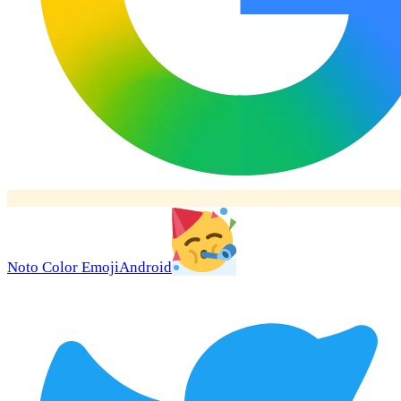
Noto Color Emoji
Android