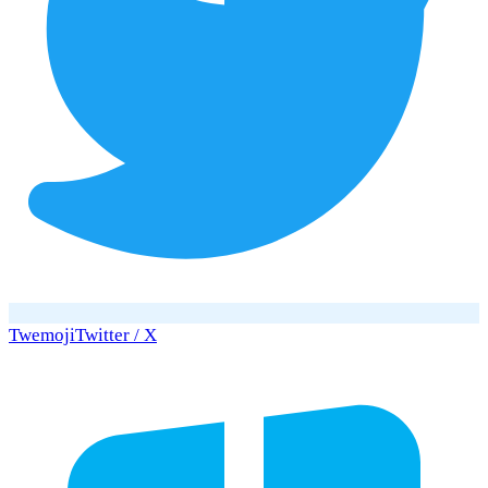
Twemoji
Twitter / X