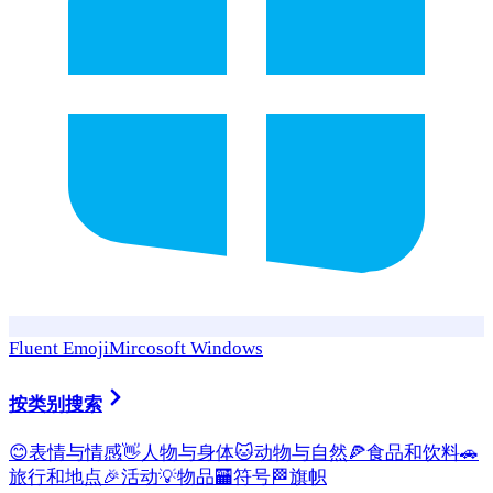
Fluent Emoji
Mircosoft Windows
按类别搜索
😊
表情与情感
👋
人物与身体
🐱
动物与自然
🍕
食品和饮料
🚗
旅行和地点
🎉
活动
💡
物品
🏧
符号
🏁
旗帜