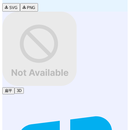
SVG
PNG
扁平
3D