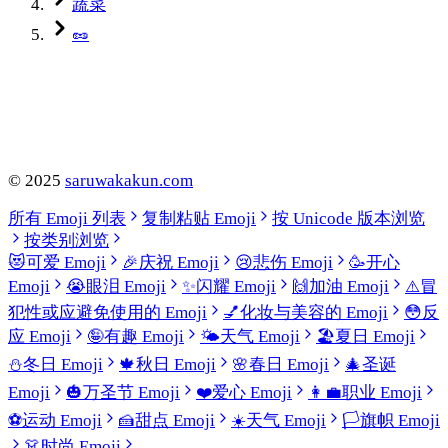
蔬菜
🥜
©
2025
saruwakakun.com
所有 Emoji 列表
复制粘贴 Emoji
按 Unicode 版本浏览
按类别浏览
😻
可爱 Emoji
🎉
庆祝 Emoji
😢
悲伤 Emoji
🥳
开心
Emoji
😭
眼泪 Emoji
✨
闪耀 Emoji
🙌
加油 Emoji
⚠️
冒
犯性或应避免使用的 Emoji
💅
化妆与美容的 Emoji
😳
反
应 Emoji
🤪
有趣 Emoji
🌤️
天气 Emoji
🏖️
夏日 Emoji
⛄
冬日 Emoji
🍁
秋日 Emoji
🌸
春日 Emoji
🎄
圣诞
Emoji
🎃
万圣节 Emoji
❤️
爱心 Emoji
👩‍💼
职业 Emoji
⚽
运动 Emoji
🍰
甜点 Emoji
☀️
天气 Emoji
🏳️
旗帜 Emoji
👗
时尚 Emoji