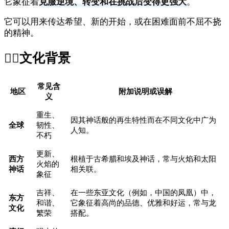
它象征着
克服逆境、转变和在挑战后变得更强大
。
它可以用来传达希望、新的开始，或在困难面前不屈不挠
的精神。
🐦‍🔥
文化背景
常见含
地区
附加说明或误解
义
重生、
因其神话般的再生特性而在不同文化中广为
全球
韧性、
人知。
不朽
更新、
西方
根植于古希腊和埃及神话，常与火焰和太阳
火焰的
神话
相关联。
象征
吉祥、
在一些东亚文化（例如，中国的凤凰）中，
东方
和谐、
它象征着高尚的品德、优雅和好运，常与龙
文化
繁荣
搭配。