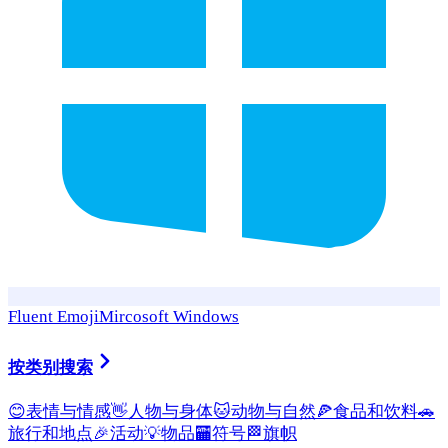
Fluent Emoji
Mircosoft Windows
按类别搜索
😊
表情与情感
👋
人物与身体
🐱
动物与自然
🍕
食品和饮料
🚗
旅行和地点
🎉
活动
💡
物品
🏧
符号
🏁
旗帜