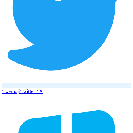
Twemoji
Twitter / X