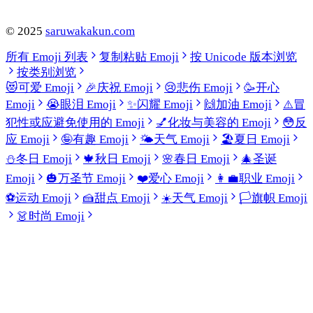
©
2025
saruwakakun.com
所有 Emoji 列表
复制粘贴 Emoji
按 Unicode 版本浏览
按类别浏览
😻
可爱 Emoji
🎉
庆祝 Emoji
😢
悲伤 Emoji
🥳
开心
Emoji
😭
眼泪 Emoji
✨
闪耀 Emoji
🙌
加油 Emoji
⚠️
冒
犯性或应避免使用的 Emoji
💅
化妆与美容的 Emoji
😳
反
应 Emoji
🤪
有趣 Emoji
🌤️
天气 Emoji
🏖️
夏日 Emoji
⛄
冬日 Emoji
🍁
秋日 Emoji
🌸
春日 Emoji
🎄
圣诞
Emoji
🎃
万圣节 Emoji
❤️
爱心 Emoji
👩‍💼
职业 Emoji
⚽
运动 Emoji
🍰
甜点 Emoji
☀️
天气 Emoji
🏳️
旗帜 Emoji
👗
时尚 Emoji