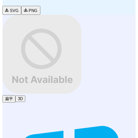
SVG
PNG
扁平
3D