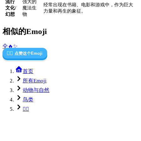
流行
强大的
经常出现在书籍、电影和游戏中，作为巨大
文化/
魔法生
力量和再生的象征。
幻想
物
相似的Emoji
🦅
🔥
✨
🐦‍🔥
点赞这个Emoji
首页
所有Emoji
动物与自然
鸟类
🐦‍🔥