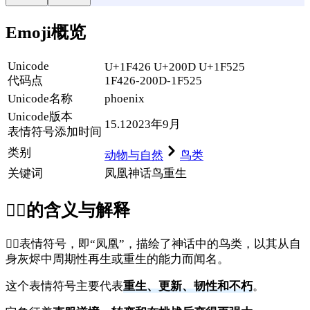
Emoji概览
Unicode
U+1F426 U+200D U+1F525
代码点
1F426-200D-1F525
Unicode名称
phoenix
Unicode
版本
15.1
2023年9月
表情符号添加时间
类别
动物与自然
鸟类
关键词
凤凰
神话鸟
重生
🐦‍🔥
的含义与解释
🐦‍🔥表情符号，即“凤凰”，描绘了神话中的鸟类，以其从自
身灰烬中周期性再生或重生的能力而闻名。
这个表情符号主要代表
重生、更新、韧性和不朽
。