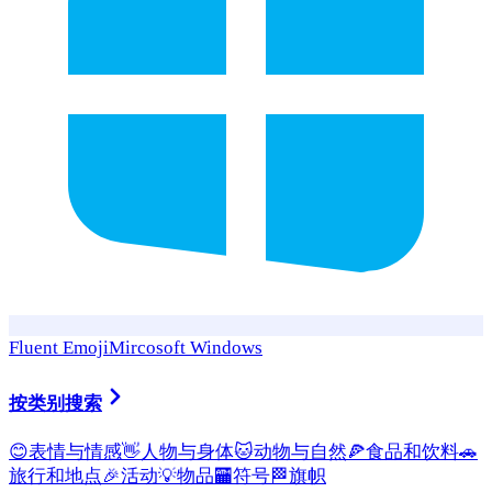
Fluent Emoji
Mircosoft Windows
按类别搜索
😊
表情与情感
👋
人物与身体
🐱
动物与自然
🍕
食品和饮料
🚗
旅行和地点
🎉
活动
💡
物品
🏧
符号
🏁
旗帜