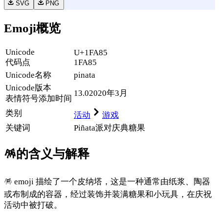
SVG
PNG
Emoji概览
Unicode
U+1FA85
代码点
1FA85
Unicode名称
pinata
Unicode
版本
13.0
2020年3月
表情符号添加时间
类别
活动
游戏
关键词
Piñata
派对
庆典
糖果
🪅
的含义与解释
🪅 emoji 描绘了一个皮纳塔，这是一种通常由纸浆、陶器
或布制成的容器，经过装饰并装满糖果和小玩具，在庆祝
活动中被打破。