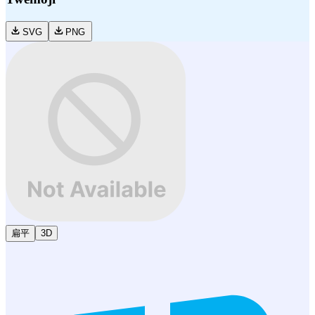
SVG
PNG
扁平
3D