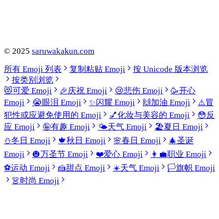
©
2025
saruwakakun.com
所有 Emoji 列表
复制粘贴 Emoji
按 Unicode 版本浏览
按类别浏览
😻
可爱 Emoji
🎉
庆祝 Emoji
😢
悲伤 Emoji
🥳
开心
Emoji
😭
眼泪 Emoji
✨
闪耀 Emoji
🙌
加油 Emoji
⚠️
冒
犯性或应避免使用的 Emoji
💅
化妆与美容的 Emoji
😳
反
应 Emoji
🤪
有趣 Emoji
🌤️
天气 Emoji
🏖️
夏日 Emoji
⛄
冬日 Emoji
🍁
秋日 Emoji
🌸
春日 Emoji
🎄
圣诞
Emoji
🎃
万圣节 Emoji
❤️
爱心 Emoji
👩‍💼
职业 Emoji
⚽
运动 Emoji
🍰
甜点 Emoji
☀️
天气 Emoji
🏳️
旗帜 Emoji
👗
时尚 Emoji