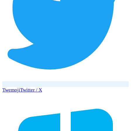
Twemoji
Twitter / X