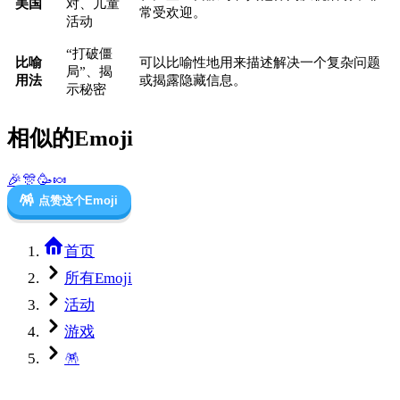
美国
对、儿童
常受欢迎。
活动
“打破僵
比喻
可以比喻性地用来描述解决一个复杂问题
局”、揭
用法
或揭露隐藏信息。
示秘密
相似的Emoji
🎉
🎊
🥳
🍬
🪅
点赞这个Emoji
首页
所有Emoji
活动
游戏
🪅