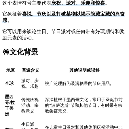
这个表情符号主要代表
庆祝、派对、乐趣和惊喜
。
它象征着
喜悦、节庆以及打破某物以揭示隐藏宝藏的兴奋
感
。
它可以用来谈论生日、节日派对或任何带有好玩期待和奖
励元素的活动。
🪅
文化背景
地区
普遍含义
其他说明或误解
派对、庆
全球
被广泛理解为装满糖果的节庆用品。
祝、乐趣
墨西
传统庆祝
深深植根于墨西哥文化，常用于圣诞节前
哥/拉
活动、宗
的“波萨达斯”节和其他节日，有时带有宗
丁美
教意义
教象征意义。
洲
生日派
在儿童生日派对和其他休闲庆祝活动中非