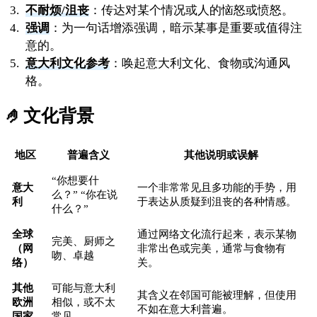
不耐烦/沮丧
：传达对某个情况或人的恼怒或愤怒。
强调
：为一句话增添强调，暗示某事是重要或值得注
意的。
意大利文化参考
：唤起意大利文化、食物或沟通风
格。
🤌
文化背景
地区
普遍含义
其他说明或误解
“你想要什
意大
一个非常常见且多功能的手势，用
么？” “你在说
利
于表达从质疑到沮丧的各种情感。
什么？”
全球
通过网络文化流行起来，表示某物
完美、厨师之
（网
非常出色或完美，通常与食物有
吻、卓越
络）
关。
其他
可能与意大利
其含义在邻国可能被理解，但使用
欧洲
相似，或不太
不如在意大利普遍。
国家
常见