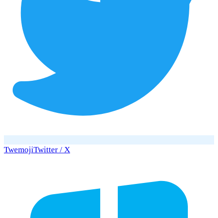
Twemoji
Twitter / X