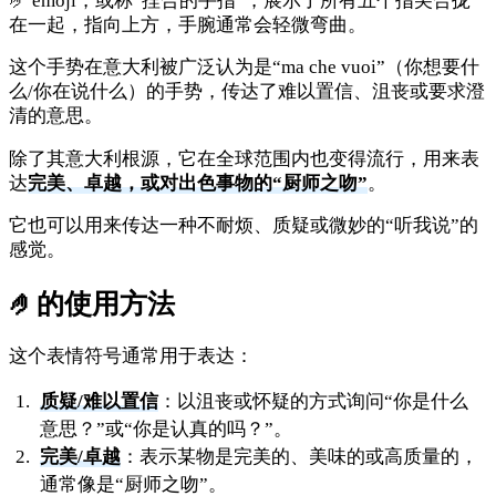
🤌 emoji，或称“捏合的手指”，展示了所有五个指尖合拢
在一起，指向上方，手腕通常会轻微弯曲。
这个手势在意大利被广泛认为是“ma che vuoi”（你想要什
么/你在说什么）的手势，传达了难以置信、沮丧或要求澄
清的意思。
除了其意大利根源，它在全球范围内也变得流行，用来表
达
完美、卓越，或对出色事物的“厨师之吻”
。
它也可以用来传达一种不耐烦、质疑或微妙的“听我说”的
感觉。
🤌
的使用方法
这个表情符号通常用于表达：
质疑/难以置信
：以沮丧或怀疑的方式询问“你是什么
意思？”或“你是认真的吗？”。
完美/卓越
：表示某物是完美的、美味的或高质量的，
通常像是“厨师之吻”。