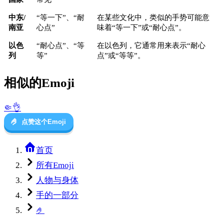
中东/
“等一下”、“耐
在某些文化中，类似的手势可能意
南亚
心点”
味着“等一下”或“耐心点”。
以色
“耐心点”、“等
在以色列，它通常用来表示“耐心
列
等”
点”或“等等”。
相似的Emoji
🤏
👌
🤌
点赞这个Emoji
首页
所有Emoji
人物与身体
手的一部分
🤌