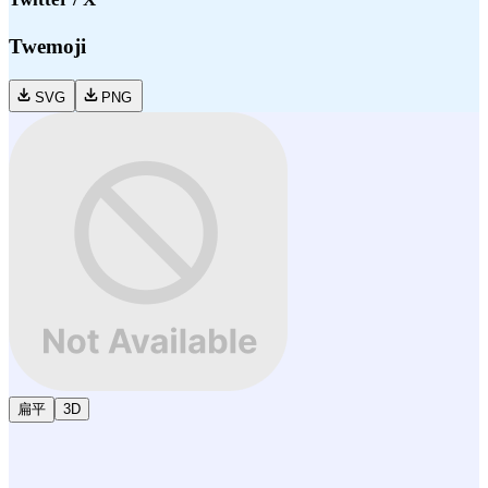
Twemoji
SVG
PNG
扁平
3D