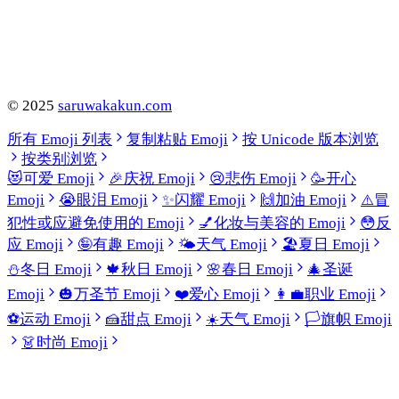
©
2025
saruwakakun.com
所有 Emoji 列表
复制粘贴 Emoji
按 Unicode 版本浏览
按类别浏览
😻
可爱 Emoji
🎉
庆祝 Emoji
😢
悲伤 Emoji
🥳
开心
Emoji
😭
眼泪 Emoji
✨
闪耀 Emoji
🙌
加油 Emoji
⚠️
冒
犯性或应避免使用的 Emoji
💅
化妆与美容的 Emoji
😳
反
应 Emoji
🤪
有趣 Emoji
🌤️
天气 Emoji
🏖️
夏日 Emoji
⛄
冬日 Emoji
🍁
秋日 Emoji
🌸
春日 Emoji
🎄
圣诞
Emoji
🎃
万圣节 Emoji
❤️
爱心 Emoji
👩‍💼
职业 Emoji
⚽
运动 Emoji
🍰
甜点 Emoji
☀️
天气 Emoji
🏳️
旗帜 Emoji
👗
时尚 Emoji