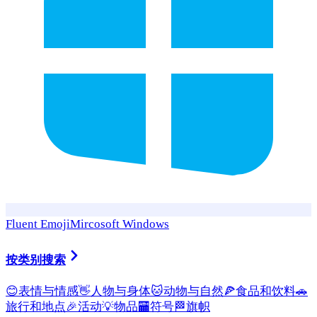
Fluent Emoji
Mircosoft Windows
按类别搜索
😊
表情与情感
👋
人物与身体
🐱
动物与自然
🍕
食品和饮料
🚗
旅行和地点
🎉
活动
💡
物品
🏧
符号
🏁
旗帜