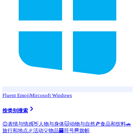
Fluent Emoji
Mircosoft Windows
按类别搜索
😊
表情与情感
👋
人物与身体
🐱
动物与自然
🍕
食品和饮料
🚗
旅行和地点
🎉
活动
💡
物品
🏧
符号
🏁
旗帜