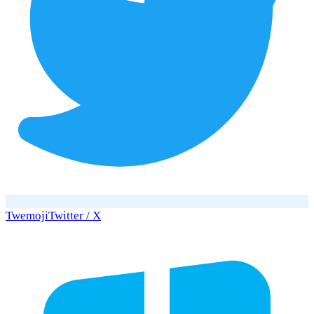
Twemoji
Twitter / X