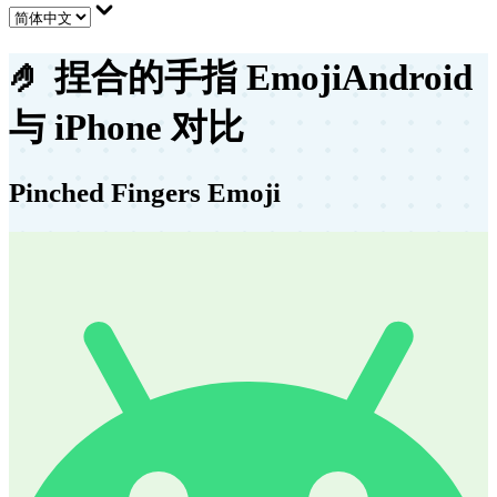
🤌
捏合的手指 Emoji
Android
与 iPhone 对比
Pinched Fingers Emoji