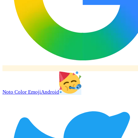
Noto Color Emoji
Android