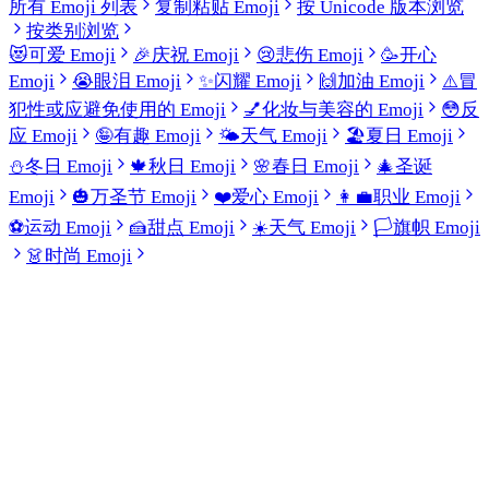
所有 Emoji 列表
复制粘贴 Emoji
按 Unicode 版本浏览
按类别浏览
😻
可爱 Emoji
🎉
庆祝 Emoji
😢
悲伤 Emoji
🥳
开心
Emoji
😭
眼泪 Emoji
✨
闪耀 Emoji
🙌
加油 Emoji
⚠️
冒
犯性或应避免使用的 Emoji
💅
化妆与美容的 Emoji
😳
反
应 Emoji
🤪
有趣 Emoji
🌤️
天气 Emoji
🏖️
夏日 Emoji
⛄
冬日 Emoji
🍁
秋日 Emoji
🌸
春日 Emoji
🎄
圣诞
Emoji
🎃
万圣节 Emoji
❤️
爱心 Emoji
👩‍💼
职业 Emoji
⚽
运动 Emoji
🍰
甜点 Emoji
☀️
天气 Emoji
🏳️
旗帜 Emoji
👗
时尚 Emoji