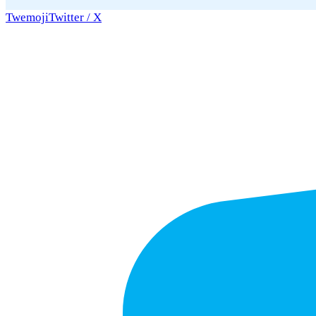
Twemoji
Twitter / X