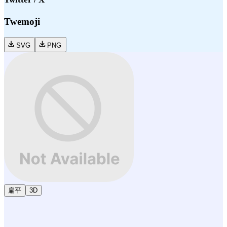
Twemoji
SVG
PNG
扁平
3D