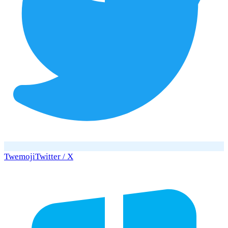
Twemoji
Twitter / X