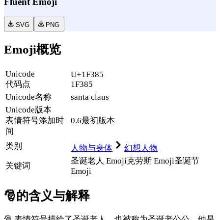
Fluent Emoji
SVG
PNG
Emoji概览
Unicode
U+1F385
代码点
1F385
Unicode名称
santa claus
Unicode
版本
表情符号添加时
0.6
最初版本
间
类别
人物与身体
幻想人物
圣诞老人 Emoji
克劳斯 Emoji
圣诞节
关键词
Emoji
🎅
的含义与解释
🎅 表情符号描绘了圣诞老人，也被称为圣诞老公公，他是