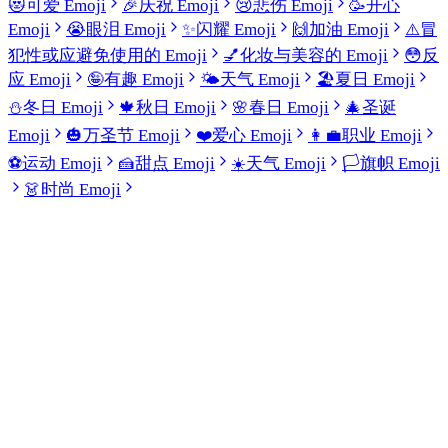
😻
可爱 Emoji
🎉
庆祝 Emoji
😢
悲伤 Emoji
🥳
开心
Emoji
😭
眼泪 Emoji
✨
闪耀 Emoji
🙌
加油 Emoji
⚠️
冒
犯性或应避免使用的 Emoji
💅
化妆与美容的 Emoji
😳
反
应 Emoji
🤪
有趣 Emoji
🌤️
天气 Emoji
🏖️
夏日 Emoji
⛄
冬日 Emoji
🍁
秋日 Emoji
🌸
春日 Emoji
🎄
圣诞
Emoji
🎃
万圣节 Emoji
❤️
爱心 Emoji
👩‍💼
职业 Emoji
⚽
运动 Emoji
🍰
甜点 Emoji
☀️
天气 Emoji
🏳️
旗帜 Emoji
👗
时尚 Emoji