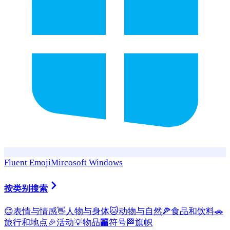
Fluent Emoji
Mircosoft Windows
按类别搜索
😊
表情与情感
👋
人物与身体
🐱
动物与自然
🍕
食品和饮料
🚗
旅行和地点
🎉
活动
💡
物品
🏧
符号
🏁
旗帜