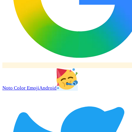
Noto Color Emoji
Android