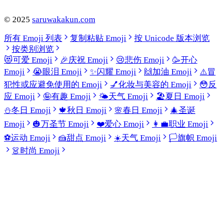
©
2025
saruwakakun.com
所有 Emoji 列表
复制粘贴 Emoji
按 Unicode 版本浏览
按类别浏览
😻
可爱 Emoji
🎉
庆祝 Emoji
😢
悲伤 Emoji
🥳
开心
Emoji
😭
眼泪 Emoji
✨
闪耀 Emoji
🙌
加油 Emoji
⚠️
冒
犯性或应避免使用的 Emoji
💅
化妆与美容的 Emoji
😳
反
应 Emoji
🤪
有趣 Emoji
🌤️
天气 Emoji
🏖️
夏日 Emoji
⛄
冬日 Emoji
🍁
秋日 Emoji
🌸
春日 Emoji
🎄
圣诞
Emoji
🎃
万圣节 Emoji
❤️
爱心 Emoji
👩‍💼
职业 Emoji
⚽
运动 Emoji
🍰
甜点 Emoji
☀️
天气 Emoji
🏳️
旗帜 Emoji
👗
时尚 Emoji