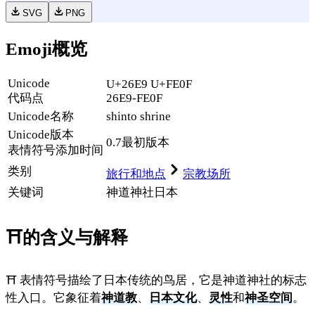
SVG
PNG
Emoji概览
Unicode
U+26E9 U+FE0F
代码点
26E9-FE0F
Unicode名称
shinto shrine
Unicode
版本
0.7
最初版本
表情符号添加时间
类别
旅行和地点
宗教场所
关键词
神道
神社
日本
⛩️
的含义与解释
⛩️ 表情符号描绘了日本传统的鸟居，它是神道神社的标志
性入口。它象征着
神道教
、
日本文化
、
灵性
和
神圣空间
。