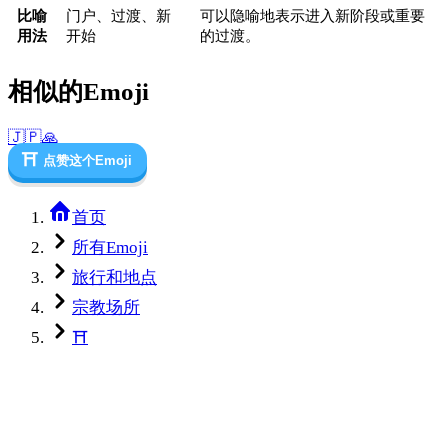
比喻
门户、过渡、新
可以隐喻地表示进入新阶段或重要
用法
开始
的过渡。
相似的Emoji
🇯🇵
🙏
⛩️
点赞这个Emoji
首页
所有Emoji
旅行和地点
宗教场所
⛩️