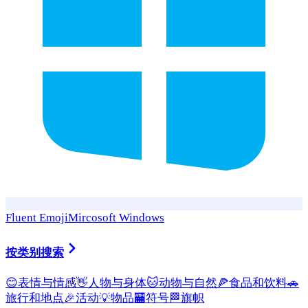
Fluent Emoji
Mircosoft Windows
按类别搜索
😊
表情与情感
👋
人物与身体
🐱
动物与自然
🍕
食品和饮料
🚗
旅行和地点
🎉
活动
💡
物品
🏧
符号
🏁
旗帜