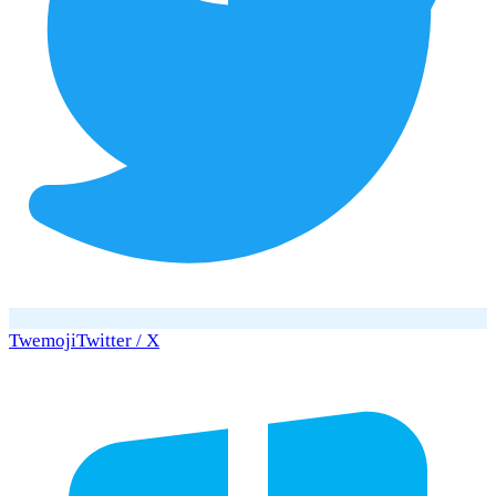
Twemoji
Twitter / X