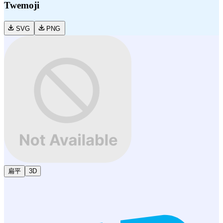
Twemoji
SVG
PNG
扁平
3D