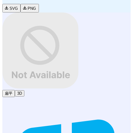
SVG
PNG
扁平
3D