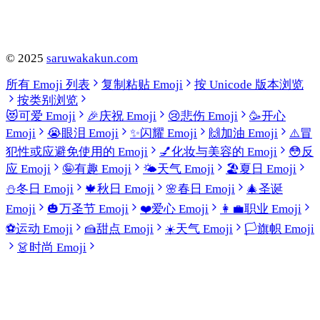
©
2025
saruwakakun.com
所有 Emoji 列表
复制粘贴 Emoji
按 Unicode 版本浏览
按类别浏览
😻
可爱 Emoji
🎉
庆祝 Emoji
😢
悲伤 Emoji
🥳
开心
Emoji
😭
眼泪 Emoji
✨
闪耀 Emoji
🙌
加油 Emoji
⚠️
冒
犯性或应避免使用的 Emoji
💅
化妆与美容的 Emoji
😳
反
应 Emoji
🤪
有趣 Emoji
🌤️
天气 Emoji
🏖️
夏日 Emoji
⛄
冬日 Emoji
🍁
秋日 Emoji
🌸
春日 Emoji
🎄
圣诞
Emoji
🎃
万圣节 Emoji
❤️
爱心 Emoji
👩‍💼
职业 Emoji
⚽
运动 Emoji
🍰
甜点 Emoji
☀️
天气 Emoji
🏳️
旗帜 Emoji
👗
时尚 Emoji