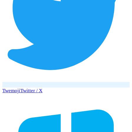
Twemoji
Twitter / X