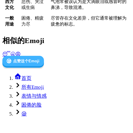
西方
悲伤、哭泣
气泡常被误认为是大滴眼泪或感冒时的
文化
或生病
鼻涕，导致混淆。
一般
困倦、精疲
尽管存在文化差异，但它通常被理解为
用途
力尽
疲惫的标志。
相似的Emoji
😴
🥱
😩
😪
点赞这个Emoji
首页
所有Emoji
表情与情感
困倦的脸
😪