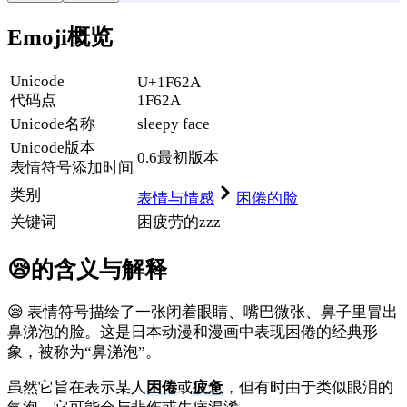
Emoji概览
Unicode
U+1F62A
代码点
1F62A
Unicode名称
sleepy face
Unicode
版本
0.6
最初版本
表情符号添加时间
类别
表情与情感
困倦的脸
关键词
困
疲劳的
zzz
😪
的含义与解释
😪 表情符号描绘了一张闭着眼睛、嘴巴微张、鼻子里冒出
鼻涕泡的脸。这是日本动漫和漫画中表现困倦的经典形
象，被称为“鼻涕泡”。
虽然它旨在表示某人
困倦
或
疲惫
，但有时由于类似眼泪的