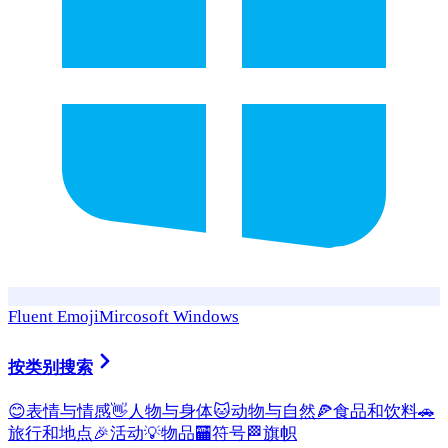
Fluent Emoji
Mircosoft Windows
按类别搜索
😊
表情与情感
👋
人物与身体
🐱
动物与自然
🍕
食品和饮料
🚗
旅行和地点
🎉
活动
💡
物品
🏧
符号
🏁
旗帜