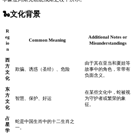
🐍
文化背景
R
eg
Additional Notes or
Common Meaning
io
Misunderstandings
n
西
由于其在亚当和夏娃等
方
欺骗、诱惑（圣经）、危险
故事中的角色，常带有
文
负面含义。
化
东
在某些文化中，蛇被视
方
智慧、保护、好运
为守护者或繁荣的象
文
征。
化
占
蛇是中国生肖中的十二生肖之
星
一。
学