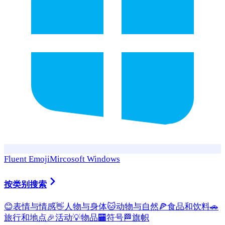
Fluent Emoji
Mircosoft Windows
按类别搜索
😊
表情与情感
👋
人物与身体
🐱
动物与自然
🍕
食品和饮料
🚗
旅行和地点
🎉
活动
💡
物品
🏧
符号
🏁
旗帜