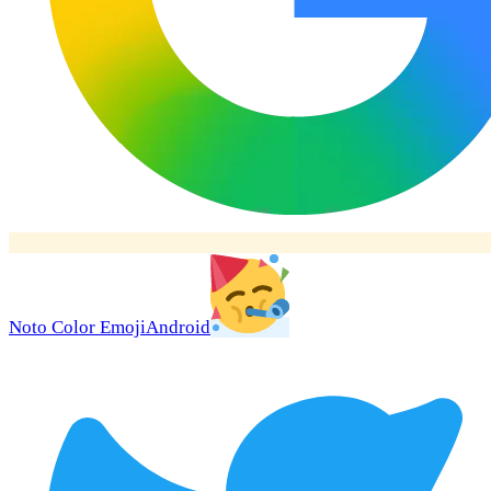
Noto Color Emoji
Android