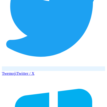
Twemoji
Twitter / X