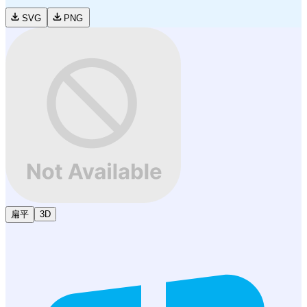
SVG
PNG
扁平
3D