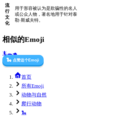
流
用于形容被认为是欺骗性的名人
行
或公众人物，著名地用于针对泰
文
勒·斯威夫特。
化
相似的Emoji
🦎
🐊
🐢
🐍
点赞这个Emoji
首页
所有Emoji
动物与自然
爬行动物
🐍