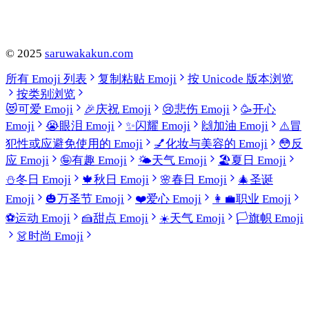
©
2025
saruwakakun.com
所有 Emoji 列表
复制粘贴 Emoji
按 Unicode 版本浏览
按类别浏览
😻
可爱 Emoji
🎉
庆祝 Emoji
😢
悲伤 Emoji
🥳
开心
Emoji
😭
眼泪 Emoji
✨
闪耀 Emoji
🙌
加油 Emoji
⚠️
冒
犯性或应避免使用的 Emoji
💅
化妆与美容的 Emoji
😳
反
应 Emoji
🤪
有趣 Emoji
🌤️
天气 Emoji
🏖️
夏日 Emoji
⛄
冬日 Emoji
🍁
秋日 Emoji
🌸
春日 Emoji
🎄
圣诞
Emoji
🎃
万圣节 Emoji
❤️
爱心 Emoji
👩‍💼
职业 Emoji
⚽
运动 Emoji
🍰
甜点 Emoji
☀️
天气 Emoji
🏳️
旗帜 Emoji
👗
时尚 Emoji