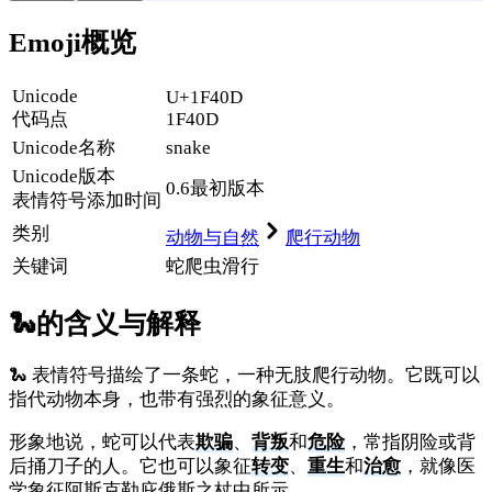
Emoji概览
Unicode
U+1F40D
代码点
1F40D
Unicode名称
snake
Unicode
版本
0.6
最初版本
表情符号添加时间
类别
动物与自然
爬行动物
关键词
蛇
爬虫
滑行
🐍
的含义与解释
🐍 表情符号描绘了一条蛇，一种无肢爬行动物。它既可以
指代动物本身，也带有强烈的象征意义。
形象地说，蛇可以代表
欺骗
、
背叛
和
危险
，常指阴险或背
后捅刀子的人。它也可以象征
转变
、
重生
和
治愈
，就像医
学象征阿斯克勒庇俄斯之杖中所示。