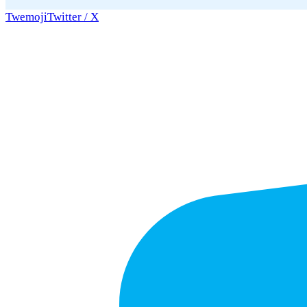
Twemoji
Twitter / X