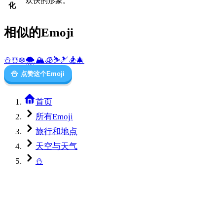
欢快的形象。
化
相似的Emoji
⛄
☃️
❄️
🌨️
🏔️
🧊
⛷️
🎿
🏂
🎄
⛄
点赞这个Emoji
首页
所有Emoji
旅行和地点
天空与天气
⛄