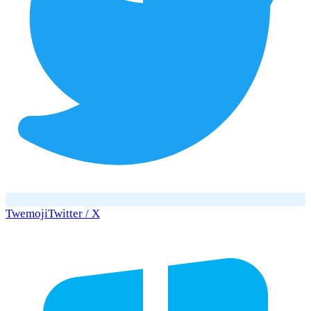
Twemoji
Twitter / X