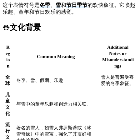
这个表情符号是
冬季
、
雪
和
节日季节
的欢快象征。它唤起
乐趣、童年和节日欢乐的感觉。
⛄
文化背景
R
Additional
eg
Notes or
Common Meaning
io
Misunderstandi
n
ngs
全
雪人是普遍受喜
冬季、雪、假期、乐趣
球
爱的冬季象征。
儿
童
与雪中的童年乐趣和创造力相关联。
文
化
流
著名的雪人，如雪人弗罗斯蒂或《冰
行
雪奇缘》中的雪宝，强化了其友好和
文