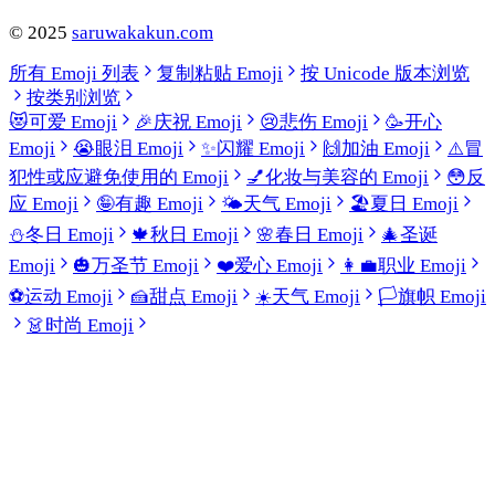
©
2025
saruwakakun.com
所有 Emoji 列表
复制粘贴 Emoji
按 Unicode 版本浏览
按类别浏览
😻
可爱 Emoji
🎉
庆祝 Emoji
😢
悲伤 Emoji
🥳
开心
Emoji
😭
眼泪 Emoji
✨
闪耀 Emoji
🙌
加油 Emoji
⚠️
冒
犯性或应避免使用的 Emoji
💅
化妆与美容的 Emoji
😳
反
应 Emoji
🤪
有趣 Emoji
🌤️
天气 Emoji
🏖️
夏日 Emoji
⛄
冬日 Emoji
🍁
秋日 Emoji
🌸
春日 Emoji
🎄
圣诞
Emoji
🎃
万圣节 Emoji
❤️
爱心 Emoji
👩‍💼
职业 Emoji
⚽
运动 Emoji
🍰
甜点 Emoji
☀️
天气 Emoji
🏳️
旗帜 Emoji
👗
时尚 Emoji