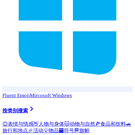
Fluent Emoji
Mircosoft Windows
按类别搜索
😊
表情与情感
👋
人物与身体
🐱
动物与自然
🍕
食品和饮料
🚗
旅行和地点
🎉
活动
💡
物品
🏧
符号
🏁
旗帜