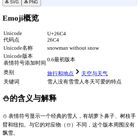
SVG
PNG
Emoji概览
Unicode
U+26C4
代码点
26C4
Unicode名称
snowman without snow
Unicode
版本
0.6
最初版本
表情符号添加时间
类别
旅行和地点
天空与天气
关键词
雪人没有雪
雪人
冬天
可爱的
特点
⛄
的含义与解释
⛄ 表情符号显示一个经典的雪人，有胡萝卜鼻子、树枝手
臂和纽扣。与它的对应物（☃️）不同，这个版本周围没有
飘雪。