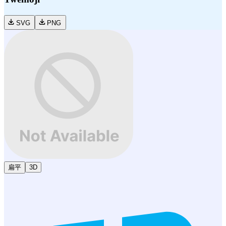
SVG
PNG
扁平
3D